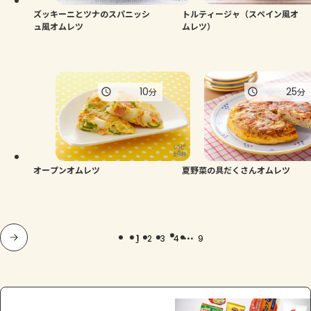
ズッキーニとツナのスパニッシ
トルティージャ（スペイン風オ
ュ風オムレツ
ムレツ）
10
25
分
分
オープンオムレツ
夏野菜の具だくさんオムレツ
...
1
2
3
4
9