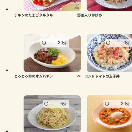
チキンのたまごタルタル
野菜入り卵炒め
30
10
分
分
とろとろ卵のオムハヤシ
ベーコン＆トマトの玉子丼
6
30
分
分