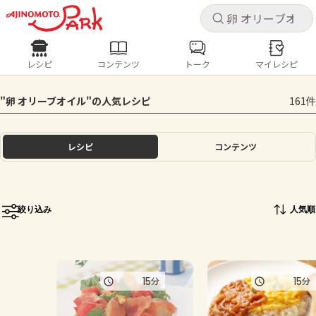
キャ
キャ
レシピ
コンテンツ
トーク
マイレシピ
レシピ
コンテンツ
ログインするとレシピを保存できます
"卵 オリーブオイル"の人気レシピ
161件
ログイン
新規登録
人気の食材・レシピ
レシピ
コンテンツ
ホーム
きゅうり
なす
トマト
とうもろこし
ピーマン
みょうが
ゴーヤ
コンテンツ
絞り込み
人気順
レシピ
トーク
15
15
分
分