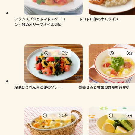
よくあるお問い合わせ
お買い物
フランスパンとトマト・ベーコ
トロトロ卵のオムライス
ン・卵のオリーブオイル炒め
AJINOMOTO PARK とは
10
8
分
分
冷凍ほうれん草と卵のソテー
鶏ささみと香菜の丸鶏卵おかゆ
30
15
分
分