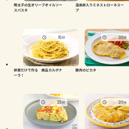
明太子の生オリーブオイルソー
温泉卵入りミネストローネスー
スパスタ
プ
15
30
分
分
卵黄だけで作る 絶品カルボナ
豚肉のピカタ
ーラ！
25
20
分
分