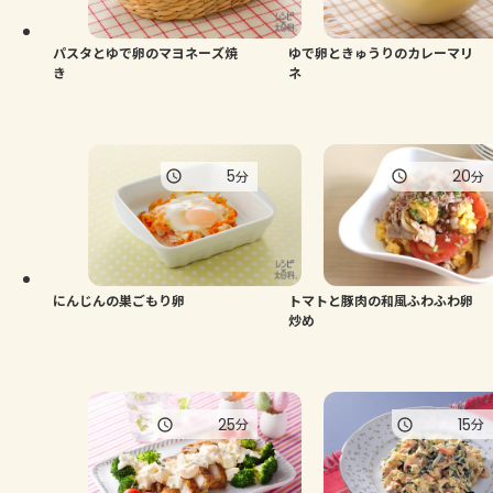
パスタとゆで卵のマヨネーズ焼
ゆで卵ときゅうりのカレーマリ
き
ネ
5
20
分
分
にんじんの巣ごもり卵
トマトと豚肉の和風ふわふわ卵
炒め
25
15
分
分