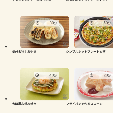
30
50
分
分
信州名物！おやき
シンプルホットプレートピザ
40
20
分
分
大阪風お好み焼き
フライパンで作るスコーン