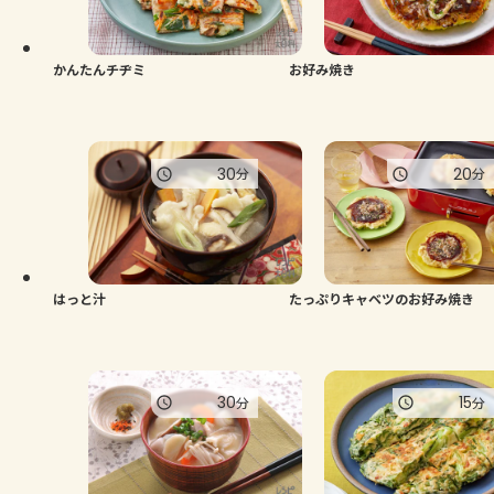
よくあるお問い合わせ
お買い物
かんたんチヂミ
お好み焼き
AJINOMOTO PARK とは
30
20
分
分
はっと汁
たっぷりキャベツのお好み焼き
30
15
分
分