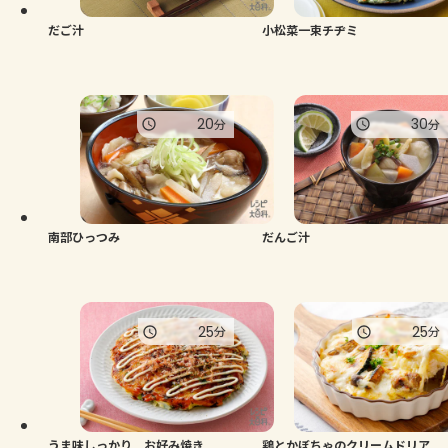
だご汁
小松菜一束チヂミ
20
30
分
分
南部ひっつみ
だんご汁
25
25
分
分
うま味しっかり お好み焼き
鶏とかぼちゃのクリームドリア