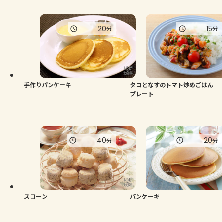
20
15
分
分
手作りパンケーキ
タコとなすのトマト炒めごはん
プレート
40
20
分
分
スコーン
パンケーキ