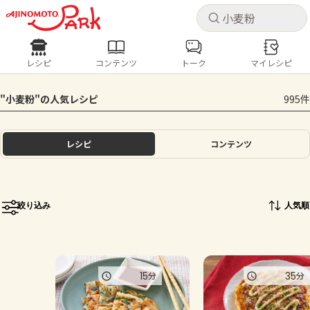
キャ
キャ
レシピ
コンテンツ
トーク
マイレシピ
レシピ
コンテンツ
ログインするとレシピを保存できます
"小麦粉"の人気レシピ
995件
ログイン
新規登録
人気の食材・レシピ
レシピ
コンテンツ
ホーム
きゅうり
なす
トマト
とうもろこし
ピーマン
みょうが
ゴーヤ
コンテンツ
絞り込み
人気順
レシピ
トーク
15
35
分
分