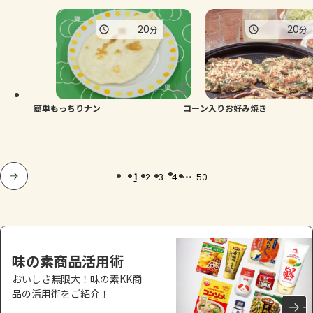
20
20
分
分
簡単もっちりナン
コーン入りお好み焼き
...
1
2
3
4
50
味の素商品活用術
おいしさ無限大！味の素KK商
品の活用術をご紹介！