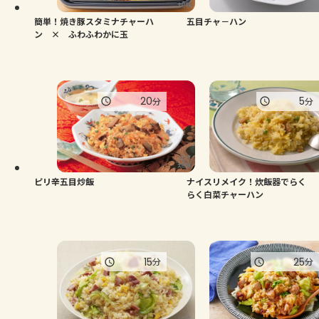
簡単！焼き豚スタミナチャーハ
五目チャ－ハン
ン × ふわふわかに玉
20
5
分
分
ピリ辛五目炒飯
ナイスリメイク！炊飯器でらく
らく白菜チャーハン
15
25
分
分