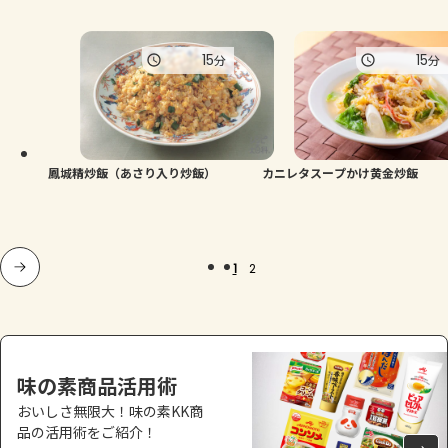
15
15
分
分
鳳城精炒飯（あさり入り炒飯）
カニレタスープかけ黄金炒飯
1
2
味の素商品活用術
おいしさ無限大！味の素KK商
品の活用術をご紹介！