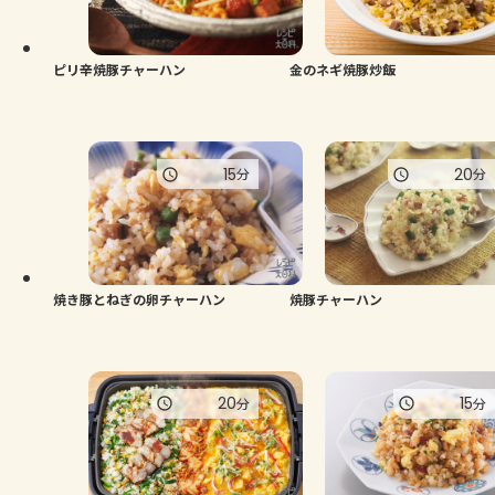
よくあるお問い合わせ
お買い物
ピリ辛焼豚チャーハン
金のネギ焼豚炒飯
AJINOMOTO PARK とは
15
20
分
分
焼き豚とねぎの卵チャーハン
焼豚チャーハン
20
15
分
分