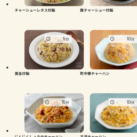
チャーシューレタス炒飯
豚チャーシュー炒飯
5
10
分
分
黄金炒飯
町中華チャーハン
15
10
分
分
にんにくしょうゆチャーハン
王道チャーハン