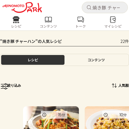
キャ
キャ
レシピ
コンテンツ
トーク
マイレシピ
レシピ
コンテンツ
ログインするとレシピを保存できます
"焼き豚 チャーハン"の人気レシピ
22件
ログイン
新規登録
人気の食材・レシピ
レシピ
コンテンツ
ホーム
きゅうり
なす
トマト
とうもろこし
ピーマン
みょうが
ゴーヤ
コンテンツ
絞り込み
人気順
レシピ
トーク
15
10
分
分