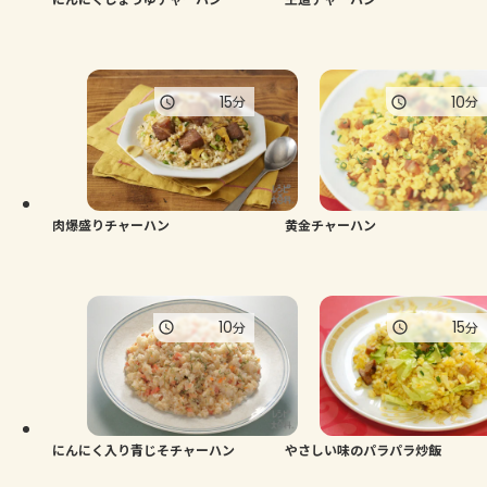
15
10
分
分
肉爆盛りチャーハン
黄金チャーハン
10
15
分
分
にんにく入り青じそチャーハン
やさしい味のパラパラ炒飯