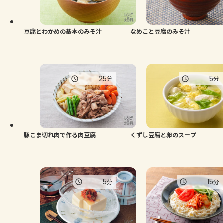
よくあるお問い合わせ
お買い物
豆腐とわかめの基本のみそ汁
なめこと豆腐のみそ汁
AJINOMOTO PARK とは
25
5
分
分
豚こま切れ肉で作る肉豆腐
くずし豆腐と卵のスープ
5
15
分
分