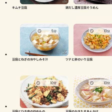
キムチ豆腐
鶏だし濃厚豆腐そうめん
5
10
分
分
豆腐とねぎの冷やしみそ汁
ツナと卵のいり豆腐
10
10
分
分
豆腐とひき肉の炒めもの
豆腐のかきたまあんかけ