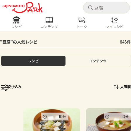
キャ
キャ
レシピ
コンテンツ
トーク
マイレシピ
レシピ
コンテンツ
ログインするとレシピを保存できます
"豆腐"の人気レシピ
845件
ログイン
新規登録
人気の食材・レシピ
レシピ
コンテンツ
ホーム
きゅうり
なす
トマト
とうもろこし
ピーマン
みょうが
ゴーヤ
コンテンツ
絞り込み
人気順
レシピ
トーク
10
10
分
分