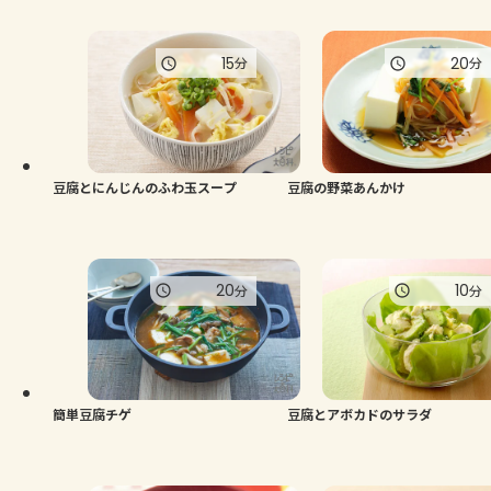
15
20
分
分
豆腐とにんじんのふわ玉スープ
豆腐の野菜あんかけ
20
10
分
分
簡単豆腐チゲ
豆腐とアボカドのサラダ