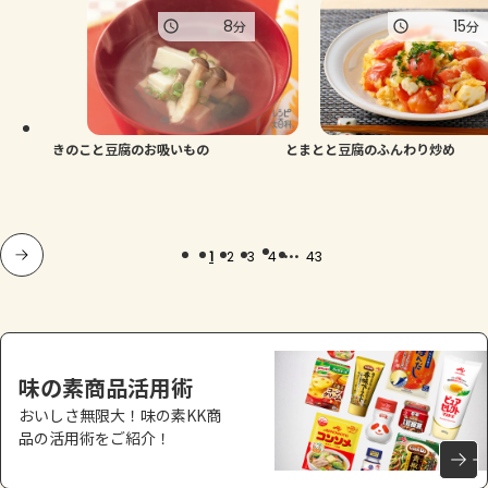
8
15
分
分
きのこと豆腐のお吸いもの
とまとと豆腐のふんわり炒め
...
1
2
3
4
43
味の素商品活用術
おいしさ無限大！味の素KK商
品の活用術をご紹介！