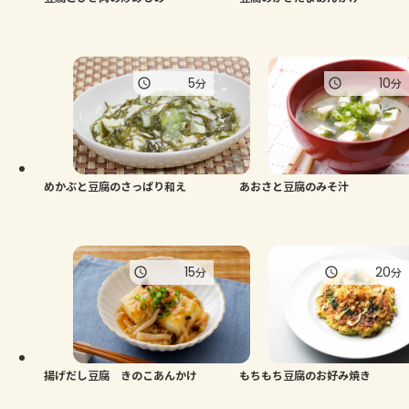
5
10
分
分
めかぶと豆腐のさっぱり和え
あおさと豆腐のみそ汁
15
20
分
分
揚げだし豆腐 きのこあんかけ
もちもち豆腐のお好み焼き