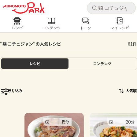
キャ
キャ
レシピ
コンテンツ
トーク
マイレシピ
レシピ
コンテンツ
ログインするとレシピを保存できます
"鶏 コチュジャン"の人気レシピ
61件
ログイン
新規登録
人気の食材・レシピ
レシピ
コンテンツ
ホーム
きゅうり
なす
トマト
とうもろこし
ピーマン
みょうが
ゴーヤ
コンテンツ
絞り込み
人気順
レシピ
トーク
15
20
分
分