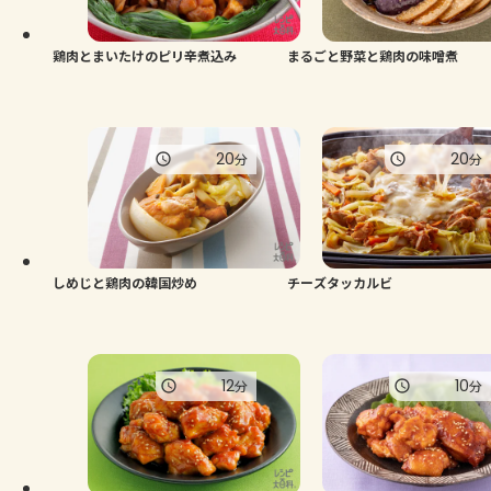
鶏肉とまいたけのピリ辛煮込み
まるごと野菜と鶏肉の味噌煮
20
20
分
分
しめじと鶏肉の韓国炒め
チーズタッカルビ
12
10
分
分