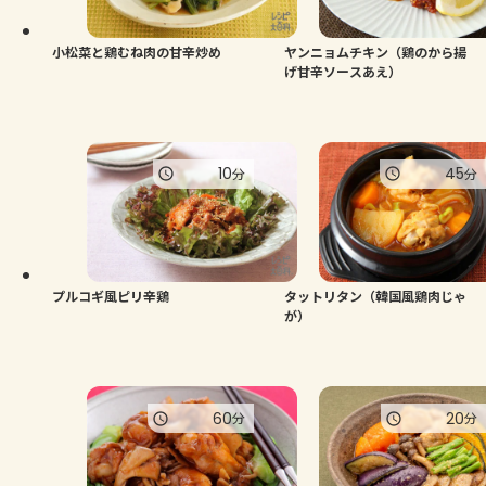
小松菜と鶏むね肉の甘辛炒め
ヤンニョムチキン（鶏のから揚
げ甘辛ソースあえ）
10
45
分
分
プルコギ風ピリ辛鶏
タットリタン（韓国風鶏肉じゃ
が）
60
20
分
分