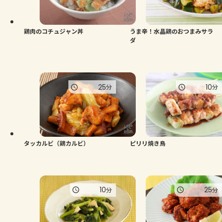
よくあるお問い合わせ
お買い物
鶏肉のコチュジャン丼
うま辛！水晶鶏のおつまみサラ
ダ
AJINOMOTO PARK とは
25
10
分
分
タッカルビ（鶏カルビ）
ピリリ焼き鳥
10
25
分
分