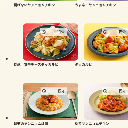
揚げないヤンニョムチキン
うま辛！ヤンニョムチキン
10
15
分
分
秒速 甘辛チーズダッカルビ
タッカルビ
15
15
分
分
背徳のヤンニョム炒飯
ゆでヤンニョムチキン