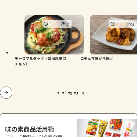
25
15
分
分
チーズブルダック（韓国風辛口
コチュマヨから揚げ
チキン）
1
2
3
4
味の素商品活用術
おいしさ無限大！味の素KK商