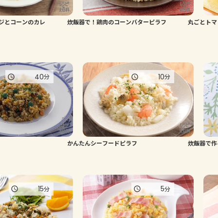
ジとコーンのカレ
炊飯器で！鶏肉のコーンバターピラフ
丸ごとトマ
40
10
分
分
かんたんシーフードピラフ
炊飯器で作
15
5
分
分