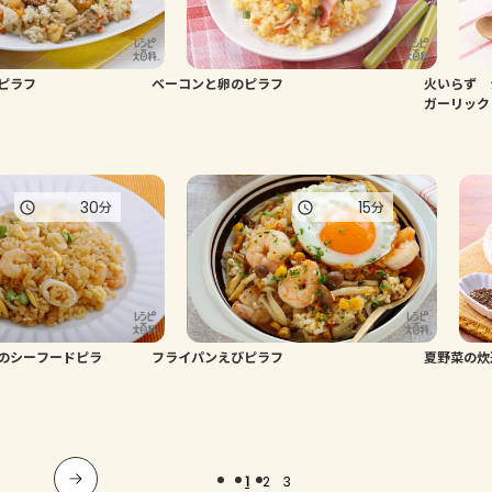
ピラフ
ベーコンと卵のピラフ
火いらず 
ガーリック
30
15
分
分
のシーフードピラ
フライパンえびピラフ
夏野菜の炊
1
2
3