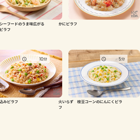
シーフードのうま味広がる
かにピラフ
ピラフ
10
5
分
分
込みピラフ
火いらず 枝豆コーンのにんにくピラ
フ