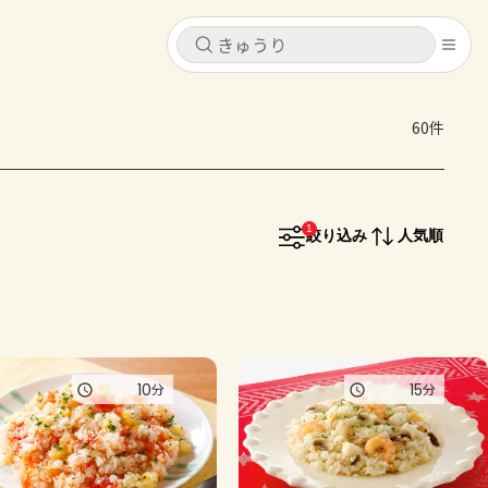
キャンセル
キャンセル
60件
シピ
コンテンツ
ログインするとレシピを保存できます
ログイン
新規登録
1
レシピ
絞り込み
人気順
ホーム
なす
トマト
とうもろこし
ピーマン
みょうが
コンテンツ
10
15
分
分
レシピ
トーク