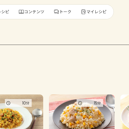
レシピ
コンテンツ
トーク
マイレシピ
レ
人気の食材・
きゅうり
ゴーヤ
10
15
分
分