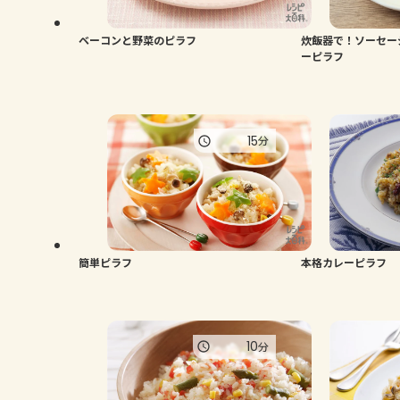
ベーコンと野菜のピラフ
炊飯器で！ソーセー
ーピラフ
15
分
簡単ピラフ
本格カレーピラフ
10
分