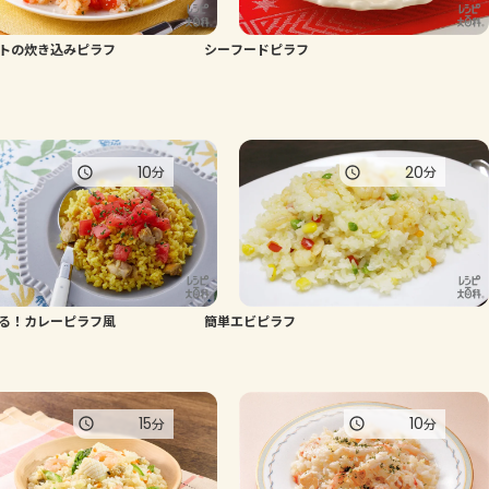
よくあるお問い合わせ
トの炊き込みピラフ
シーフードピラフ
お買い物
AJINOMOTO PARK とは
10
20
分
分
る！カレーピラフ風
簡単エビピラフ
15
10
分
分