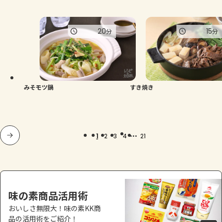
20
15
分
分
みそモツ鍋
すき焼き
...
1
2
3
4
21
味の素商品活用術
おいしさ無限大！味の素KK商
品の活用術をご紹介！