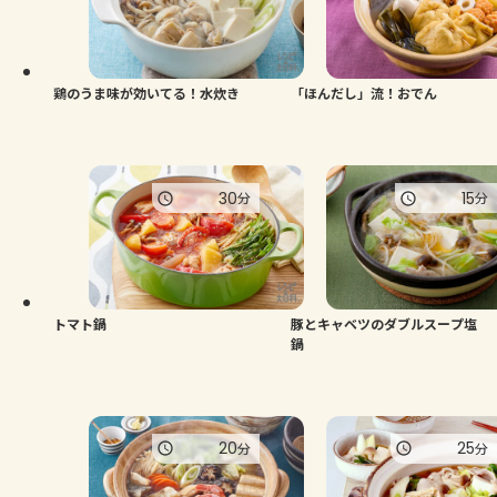
よくあるお問い合わせ
お買い物
鶏のうま味が効いてる！水炊き
「ほんだし」流！おでん
AJINOMOTO PARK とは
30
15
分
分
トマト鍋
豚とキャベツのダブルスープ塩
鍋
20
25
分
分