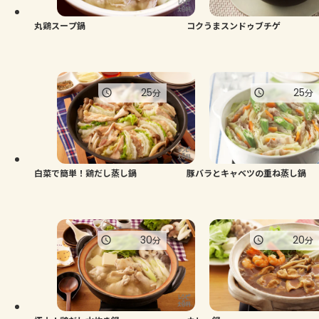
丸鶏スープ鍋
コクうまスンドゥブチゲ
25
25
分
分
白菜で簡単！鶏だし蒸し鍋
豚バラとキャベツの重ね蒸し鍋
30
20
分
分