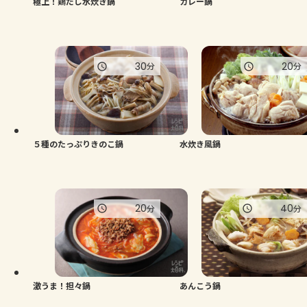
極上！鶏だし水炊き鍋
カレー鍋
30
20
分
分
５種のたっぷりきのこ鍋
水炊き風鍋
20
40
分
分
激うま！担々鍋
あんこう鍋