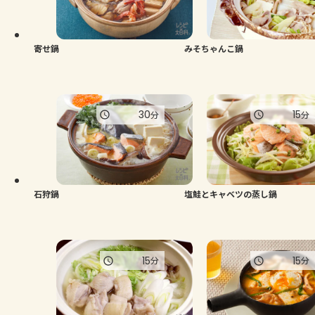
寄せ鍋
みそちゃんこ鍋
30
15
分
分
石狩鍋
塩鮭とキャベツの蒸し鍋
15
15
分
分