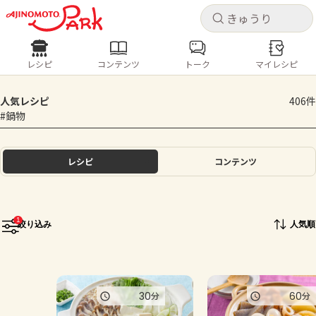
キャ
キャ
レシピ
コンテンツ
トーク
マイレシピ
レシピ
コンテンツ
ログインするとレシピを保存できます
人気レシピ
406件
ログイン
新規登録
#鍋物
人気の食材・レシピ
ホーム
レシピ
コンテンツ
きゅうり
なす
トマト
とうもろこし
ピーマン
みょうが
ゴーヤ
コンテンツ
1
絞り込み
人気順
レシピ
トーク
30
60
分
分