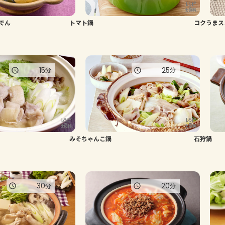
でん
トマト鍋
コクうまス
15
25
分
分
みそちゃんこ鍋
石狩鍋
30
20
分
分