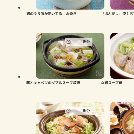
鶏のうま味が効いてる！水炊き
「ほんだし」流！お
15
分
豚とキャベツのダブルスープ塩鍋
丸鶏スープ鍋
15
分