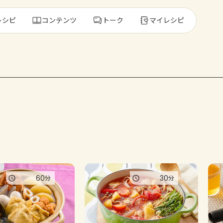
レシピ
コンテンツ
トーク
マイレシピ
レ
人気の食材・
きゅうり
ゴーヤ
60
30
分
分