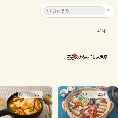
キャンセル
キャンセル
406件
シピ
コンテンツ
ログインするとレシピを保存できます
ログイン
新規登録
1
レシピ
絞り込み
人気順
ホーム
なす
トマト
とうもろこし
ピーマン
みょうが
コンテンツ
15
20
分
分
レシピ
トーク