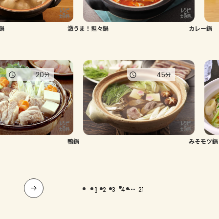
鍋
激うま！担々鍋
カレー鍋
20
45
分
分
鴨鍋
みそモツ鍋
...
1
2
3
4
21