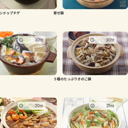
よくあるお問い合わせ
ンドゥブチゲ
寄せ鍋
お買い物
30
30
分
分
AJINOMOTO PARK とは
５種のたっぷりきのこ鍋
20
25
分
分