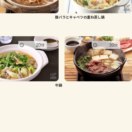
豚バラとキャベツの重ね蒸し鍋
20
30
分
分
牛鍋