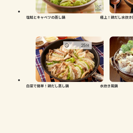
塩鮭とキャベツの蒸し鍋
極上！鶏だし水炊き
25
分
白菜で簡単！鶏だし蒸し鍋
水炊き風鍋