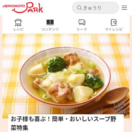
キャンセル
キャンセル
レシピ
レシピ
コンテンツ
トーク
コンテンツ
マイレシピ
ログインするとレシピを保存できます
ログイン
新規登録
人気の食材・レシピ
ホーム
きゅうり
なす
トマト
とうもろこし
ピーマン
みょうが
ゴーヤ
コンテンツ
レシピ
トーク
お子様も喜ぶ！簡単・おいしいスープ野
菜特集