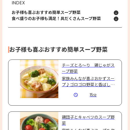
INDEX
お子様も喜ぶおすすめ簡単スープ野菜
食べ盛りのお子様も満足！具だくさんスープ野菜
お子様も喜ぶおすすめ簡単スープ野菜
チーズとろ～り 鶏じゃがス
ープ野菜
家族みんなが喜ぶおかずスー
プ♪ゴロゴロ野菜と香ばしい
鶏手羽元で食べ応えばっちり
15
分
です！
鶏団子とキャベツのスープ野
菜