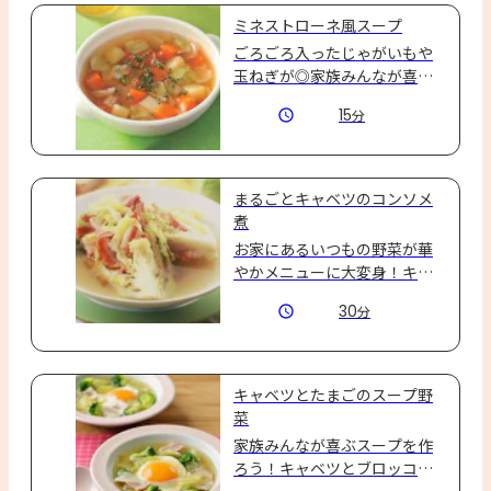
ミネストローネ風スープ
ごろごろ入ったじゃがいもや
玉ねぎが◎家族みんなが喜ぶ
ボリュームたっぷりミネスト
15
分
ローネ風スープを作ろう☆
まるごとキャベツのコンソメ
煮
お家にあるいつもの野菜が華
やかメニューに大変身！キャ
ベツにベーコンをはさんで
30
分
「味の素KKコンソメ」で煮る
だけ♪かんたんでおいし
い！！
キャベツとたまごのスープ野
菜
家族みんなが喜ぶスープを作
ろう！キャベツとブロッコリ
ーのみどり鮮やか！野菜がし