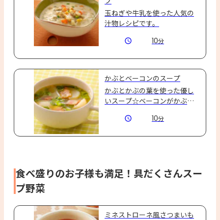
プ
玉ねぎや牛乳を使った人気の
汁物レシピです。
10
分
かぶとベーコンのスープ
かぶとかぶの葉を使った優し
いスープ☆ベーコンがかぶの
やさしさ引き立ててホッとす
10
分
る味☆
食べ盛りのお子様も満足！具だくさんスー
プ野菜
ミネストローネ風さつまいも