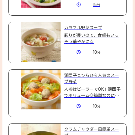
15
分
っかり摂れるスープ野菜。
カラフル野菜スープ
彩りが良いので、食卓もいっ
そう華やかに☆
10
分
鶏団子とひらひら人参のスー
プ野菜
人参はピーラーでOK！鶏団子
でボリューム◎簡単なのに家
族も喜ぶスープ野菜です
10
分
クラムチャウダー風簡単スー