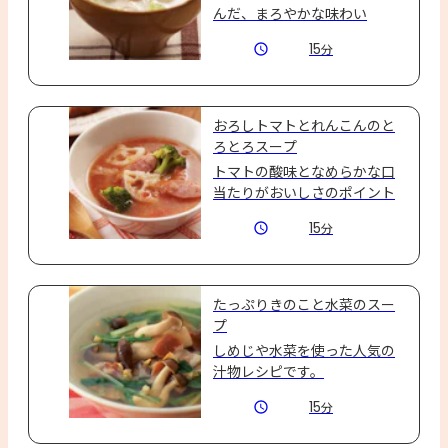
んだ、まろやかな味わい
15
分
おろしトマトとれんこんのと
ろとろスープ
トマトの酸味となめらかな口
当たりがおいしさのポイント
15
分
たっぷりきのこと水菜のスー
プ
しめじや水菜を使った人気の
汁物レシピです。
15
分