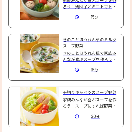
家族みんなが喜ぶスープを作
ろう！鶏団子とミニトマト、
ブロッコリーで食べ応えある
15
分
スープ野菜☆
きのことほうれん草のミルク
スープ野菜
きのことほうれん草で家族み
んなが喜ぶスープを作ろう♪
ササッと作れるあったかミル
15
分
クスープ☆
千切りキャベツのスープ野菜
家族みんなが喜ぶスープを作
ろう！スープにすれば野菜を
しっかりおいしく食べられ
30
分
る！その名も「スープ野菜」
♪