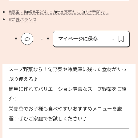
よくあるお問い合わせ
簡単・時短
子どもに人気
野菜たっぷり
手間なし
お買い物
栄養バランス
AJINOMOTO PARK とは
-
マイページに保存
-
保存済み
スープ野菜なら！旬野菜や冷蔵庫に残った食材がたっ
ぷり使える♪
簡単に作れてバリエーション豊富なスープ野菜をご紹
介！
栄養◎でお子様も食べやすいおすすめメニューを厳
選！ぜひご家庭でお試しください♪