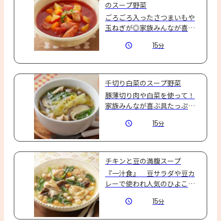
のスープ野菜
ごろごろ入ったさつまいもや
玉ねぎが◎家族みんなが喜ぶ
ボリュームたっぷりミネスト
15
分
ローネ風スープを作ろう☆
千切り白菜のスープ野菜
豚薄切り肉や白菜を使って！
家族みんなが喜ぶ具たっぷり
スープを作ろう！
15
分
チキンと豆の満腹スープ
『一汁食』　豆サラダや豆カ
レーで使われ人気のひよこ豆
は、コロンとしたまん丸な形
15
分
が魅力。鶏肉やしいたけやに
んじん、玉ねぎも小さめに切