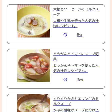
りそろえ、見た目にも楽しい
具だくさんスープに仕上げま
大根とソーセージのミルクス
した。
ープ
大根や牛乳を使った人気の汁
物レシピです。
5
分
とうがんとトマトのスープ野
菜
とうがんやトマトを使った人
気の汁物レシピです。
15
分
すりすりかぶとエリンギのミ
ルクスープ
かぶの甘味がスープに溶け込