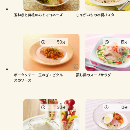
玉ねぎと貝柱のみそマヨネーズ
じゃがいもの冷製パスタ
50
15
分
分
ポークソテー 玉ねぎ・ピクル
蒸し鶏のスープサラダ
スのソース
30
10
分
分