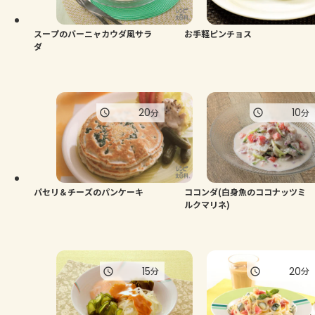
スープのバーニャカウダ風サラ
お手軽ピンチョス
ダ
20
10
分
分
パセリ＆チーズのパンケーキ
ココンダ(白身魚のココナッツミ
ルクマリネ)
15
20
分
分