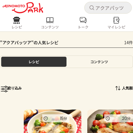
キャ
キャ
レシピ
コンテンツ
トーク
マイレシピ
レシピ
コンテンツ
ログインするとレシピを保存できます
"アクアパッツア"の人気レシピ
14件
ログイン
新規登録
人気の食材・レシピ
レシピ
コンテンツ
ホーム
きゅうり
なす
トマト
とうもろこし
ピーマン
みょうが
ゴーヤ
コンテンツ
絞り込み
人気順
レシピ
トーク
15
20
分
分