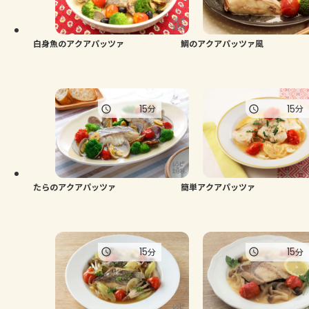
よくあるお問い合わせ
お買い物
白身魚のアクアパッツァ
鯛のアクアパッツァ風
AJINOMOTO PARK とは
15
15
分
分
たらのアクアパッツァ
簡単アクアパッツァ
15
15
分
分