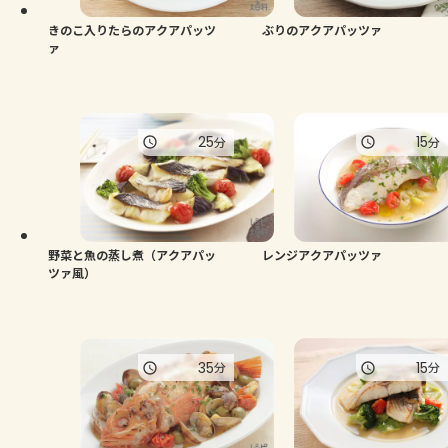
きのこ入りたらのアクアパッツ
ぶりのアクアパッツァ
ァ
25
15
分
分
野菜と魚の蒸し煮（アクアパッ
レンジアクアパッツァ
ツァ風）
35
15
分
分