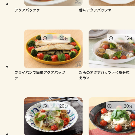
アクアパッツァ
香味アクアパッツァ
20
15
分
分
フライパンで簡単アクアパッツ
たらのアクアパッツァ＜塩分控
ァ
えめ＞
20
20
分
分