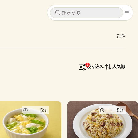
キャンセル
キャンセル
71件
シピ
コンテンツ
ログインするとレシピを保存できます
ログイン
新規登録
1
レシピ
絞り込み
人気順
ホーム
なす
トマト
とうもろこし
ピーマン
みょうが
コンテンツ
5
5
分
分
レシピ
トーク