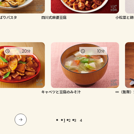
ぱりパスタ
四川式麻婆豆腐
小松菜と鶏
20
10
分
分
キャベツと豆腐のみそ汁
∞（無限）
1
2
3
4