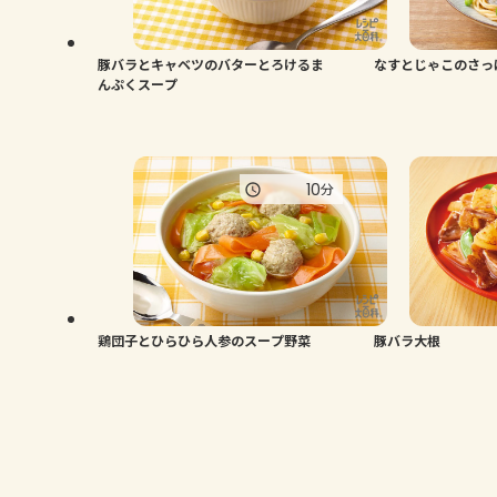
豚バラとキャベツのバターとろけるま
なすとじゃこのさっ
んぷくスープ
10
分
鶏団子とひらひら人参のスープ野菜
豚バラ大根