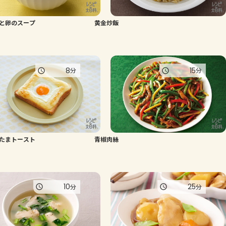
よくあるお問い合わせ
と卵のスープ
黄金炒飯
お買い物
8
15
分
分
AJINOMOTO PARK とは
たまトースト
青椒肉絲
10
25
分
分