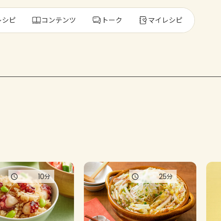
レシピ
コンテンツ
トーク
マイレシピ
レ
人気の食材・
きゅうり
ゴーヤ
10
25
分
分