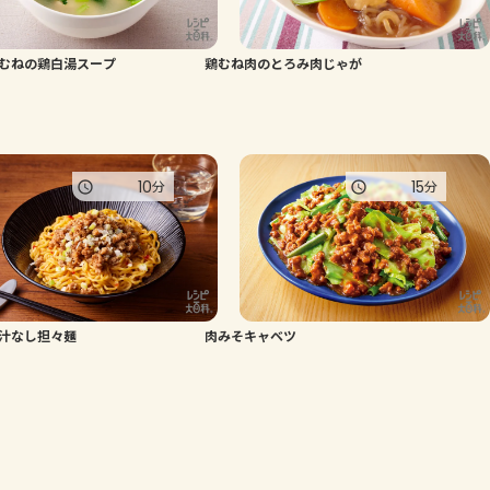
むねの鶏白湯スープ
鶏むね肉のとろみ肉じゃが
10
15
分
分
汁なし担々麺
肉みそキャベツ