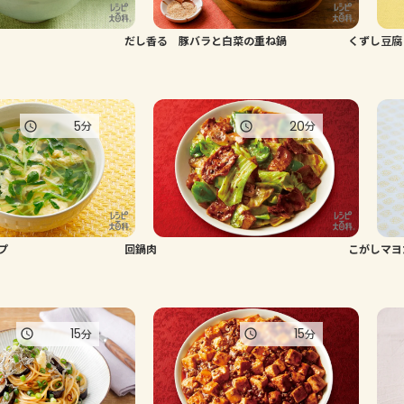
だし香る 豚バラと白菜の重ね鍋
くずし豆腐
5
20
分
分
プ
回鍋肉
こがしマヨ
15
15
分
分