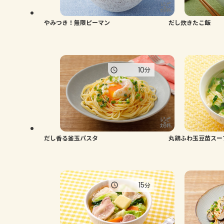
やみつき！無限ピーマン
だし炊きたこ飯
10
分
だし香る釜玉パスタ
丸鶏ふわ玉豆苗スー
15
分