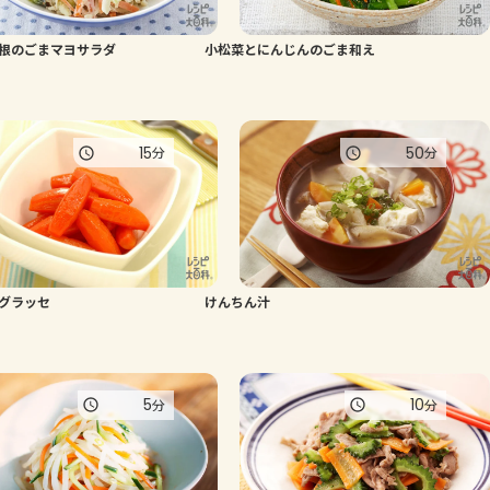
よくあるお問い合わせ
根のごまマヨサラダ
小松菜とにんじんのごま和え
お買い物
15
50
分
分
AJINOMOTO PARK とは
グラッセ
けんちん汁
5
10
分
分