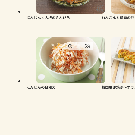
にんじんと大根のきんぴら
れんこんと鶏肉の炒
5
分
にんじんの白和え
韓国風卵焼き～ケラ