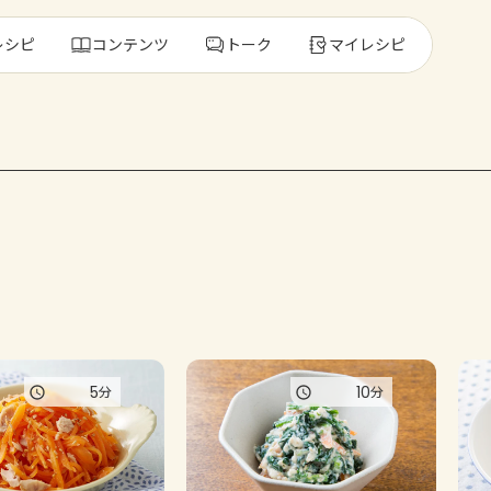
レシピ
コンテンツ
トーク
マイレシピ
レ
人気の食材・
きゅうり
ゴーヤ
5
10
分
分