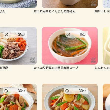
じん
ほうれん草とにんじんの白和え
切り干し大
25
15
分
分
肉豆腐
たっぷり野菜の中華風春雨スープ
にんじんの
30
30
分
分