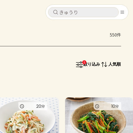
キャンセル
キャンセル
550件
シピ
コンテンツ
ログインするとレシピを保存できます
ログイン
新規登録
1
レシピ
絞り込み
人気順
ホーム
なす
トマト
とうもろこし
ピーマン
みょうが
コンテンツ
20
10
分
分
レシピ
トーク