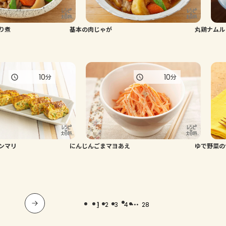
り煮
基本の肉じゃが
丸鶏ナムル
10
10
分
分
ンマリ
にんじんごまマヨあえ
ゆで野菜の
...
1
2
3
4
28