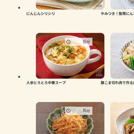
にんじんシリシリ
やみつき！無限にん
15
分
人参とろとろ中華スープ
豚こま切れ肉で作る
15
分