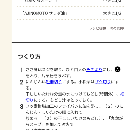
「AJINOMOTO サラダ油」
大さじ1/2
レシピ提供：味の素KK
つくり方
1
ささ身はスジを取り、ひと口大の
そぎ切り
にし、
Ａ
をふり、片栗粉をまぶす。
2
にんじんは
短冊切り
にする。小松菜は
ザク切り
にす
る。
干ししいたけは分量の水につけてもどし(時間外）、
細
切り
にする。もどし汁はとっておく。
3
フッ素樹脂加工のフライパンに油を熱し、（２）のに
んじん・しいたけの順に入れて
炒める。（２）の干ししいたけのもどし汁、「丸鶏が
らスープ」を加えて強火で