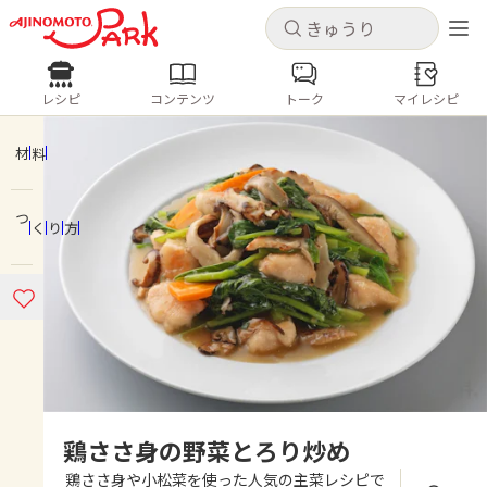
キャンセル
キャンセル
レシピ
コンテンツ
トーク
マイレシピ
レシピ
コンテンツ
ログインするとレシピを保存できます
ログイン
新規登録
材料
人気の食材・レシピ
つくり方
ホーム
きゅうり
なす
トマト
とうもろこし
ピーマン
みょうが
ゴーヤ
コンテンツ
レシピ
トーク
鶏ささ身の野菜とろり炒め
鶏ささ身や小松菜を使った人気の主菜レシピで