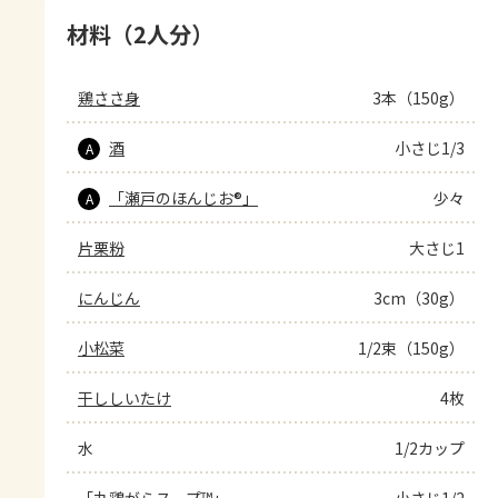
材料（2人分）
鶏ささ身
3本（150g）
酒
小さじ1/3
A
「瀬戸のほんじお®」
少々
A
片栗粉
大さじ1
にんじん
3cm（30g）
小松菜
1/2束（150g）
干ししいたけ
4枚
水
1/2カップ
「丸鶏がらスープ™」
小さじ1/2