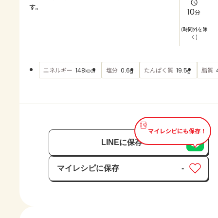
よくあるお問い合わせ
す。
10
分
お買い物
(時間外を除
く)
AJINOMOTO PARK とは
エネルギー
塩分
たんぱく質
脂質
148
0.6
19.5
kcal
g
g
マイレシピにも保存！
LINEに保存
マイレシピに保存
-
保存済み