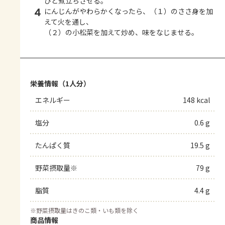
ひと煮立ちさせる。
4
にんじんがやわらかくなったら、（１）のささ身を加
えて火を通し、
（２）の小松菜を加えて炒め、味をなじませる。
栄養情報（1人分）
エネルギー
148 kcal
塩分
0.6 g
たんぱく質
19.5 g
野菜摂取量※
79 g
脂質
4.4 g
※
野菜摂取量はきのこ類・いも類を除く
商品情報