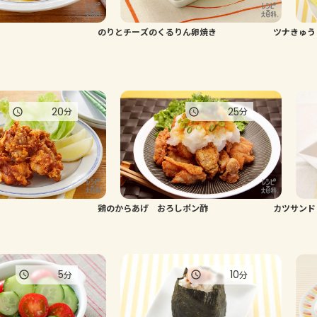
のりとチーズのくるりん卵焼き
ツナきゅう
20
25
分
分
鶏のからあげ おろしポン酢
カツサンド
5
10
分
分