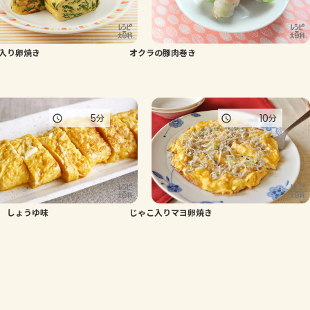
入り卵焼き
オクラの豚肉巻き
5
10
分
分
 しょうゆ味
じゃこ入りマヨ卵焼き