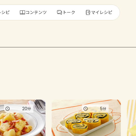
レシピ
コンテンツ
トーク
マイレシピ
レ
人気の食材・
きゅうり
ゴーヤ
20
5
分
分