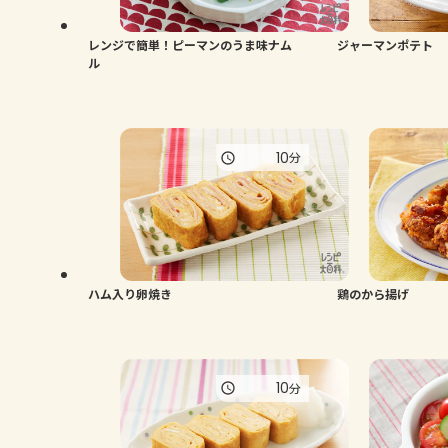
レンジで簡単！ピーマンのうま味ナム
ジャーマンポテト
ル
10
分
ハム入り卵焼き
鶏のから揚げ
10
分