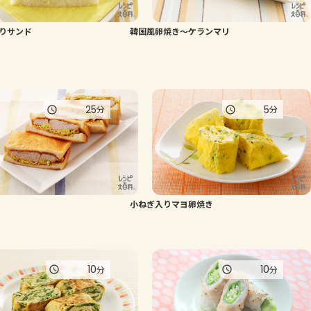
よくあるお問い合わせ
りサンド
韓国風卵焼き～ケランマリ
お買い物
AJINOMOTO PARK とは
25
5
分
分
小ねぎ入りマヨ卵焼き
10
10
分
分