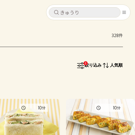
キャンセル
キャンセル
328件
シピ
コンテンツ
ログインするとレシピを保存できます
ログイン
新規登録
1
レシピ
絞り込み
人気順
ホーム
なす
トマト
とうもろこし
ピーマン
みょうが
コンテンツ
10
10
分
分
レシピ
トーク