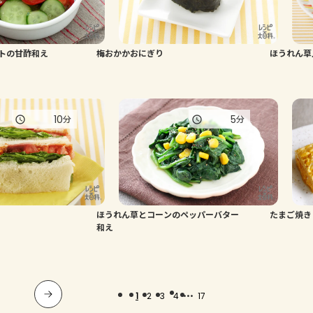
トの甘酢和え
梅おかかおにぎり
ほうれん草
10
5
分
分
ほうれん草とコーンのペッパーバター
たまご焼き
和え
...
1
2
3
4
17