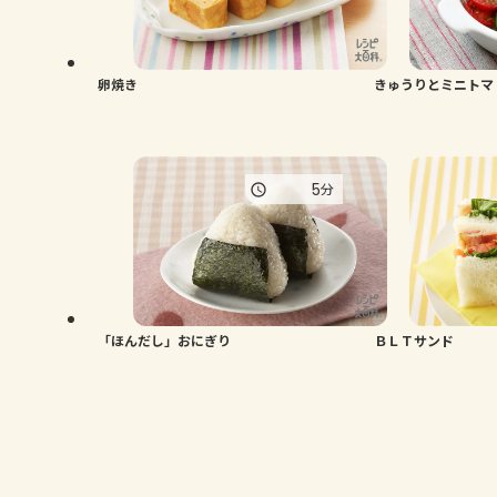
卵焼き
きゅうりとミニトマ
5
分
「ほんだし」おにぎり
ＢＬＴサンド