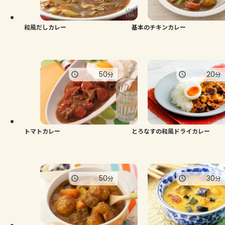
和風だしカレー
基本のチキンカレー
50
20
分
分
トマトカレー
とろなすの和風ドライカレー
50
30
分
分