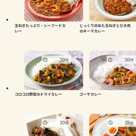
よくあるお問い合わせ
お買い物
玉ねぎたっぷり・シーフードカ
じっくり炒めた玉ねぎとひき肉
レー
のキーマカレー
AJINOMOTO PARK とは
20
20
分
分
コロコロ野菜のドライカレー
ゴーヤカレー
20
25
分
分