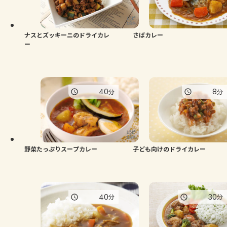
ナスとズッキーニのドライカレ
さばカレー
ー
40
8
分
分
野菜たっぷりスープカレー
子ども向けのドライカレー
40
30
分
分