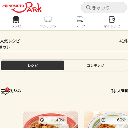
キャ
キャ
レシピ
コンテンツ
トーク
マイレシピ
レシピ
コンテンツ
ログインするとレシピを保存できます
人気レシピ
41件
ログイン
新規登録
#カレー
人気の食材・レシピ
ホーム
レシピ
コンテンツ
きゅうり
なす
トマト
とうもろこし
ピーマン
みょうが
ゴーヤ
コンテンツ
1
絞り込み
人気順
レシピ
トーク
40
60
分
分