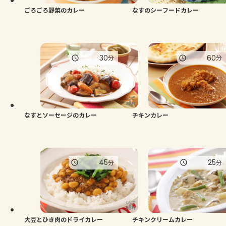
ごろごろ野菜のカレー
なすのシーフードカレー
30
60
分
分
なすとソーセージのカレー
チキンカレー
45
25
分
分
大豆とひき肉のドライカレー
チキンクリームカレー