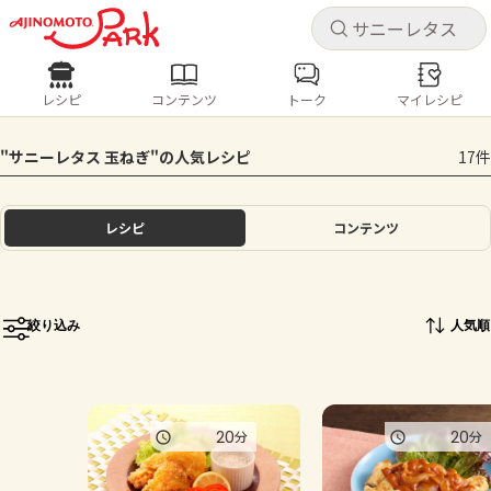
キャ
キャ
レシピ
コンテンツ
トーク
マイレシピ
レシピ
コンテンツ
ログインするとレシピを保存できます
"サニーレタス 玉ねぎ"の人気レシピ
17件
ログイン
新規登録
人気の食材・レシピ
レシピ
コンテンツ
ホーム
きゅうり
なす
トマト
とうもろこし
ピーマン
みょうが
ゴーヤ
コンテンツ
絞り込み
人気順
レシピ
トーク
20
20
分
分