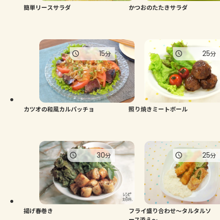
簡単リースサラダ
かつおのたたきサラダ
15
25
分
分
カツオの和風カルパッチョ
照り焼きミートボール
30
25
分
分
揚げ春巻き
フライ盛り合わせ～タルタルソ
ース添え～