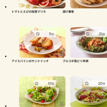
トマトとえびの和風マリネ
揚げ春巻
5
10
分
分
アイスバインのサンドイッチ
プルコギ風ピリ辛鶏
10
20
分
分