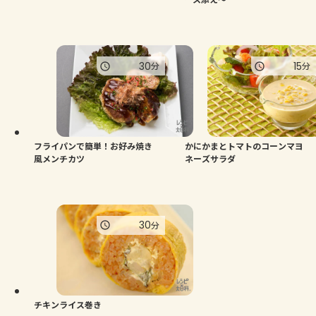
30
15
分
分
フライパンで簡単！お好み焼き
かにかまとトマトのコーンマヨ
風メンチカツ
ネーズサラダ
30
分
チキンライス巻き