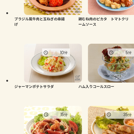
よくあるお問い合わせ
お買い物
ブラジル風牛肉と玉ねぎの串揚
鶏むね肉のピカタ トマトクリ
げ
ームソース
AJINOMOTO PARK とは
10
5
分
分
ジャーマンポテトサラダ
ハム入りコールスロー
15
35
分
分