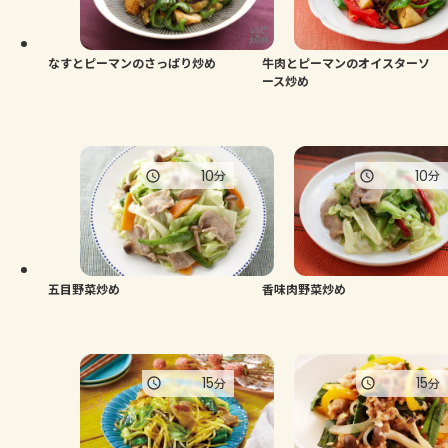
よくあるお問い合わせ
お買い物
なすとピーマンのさっぱり炒め
牛肉とピーマンのオイスターソ
ース炒め
AJINOMOTO PARK とは
10
10
分
分
五目野菜炒め
香味肉野菜炒め
15
15
分
分