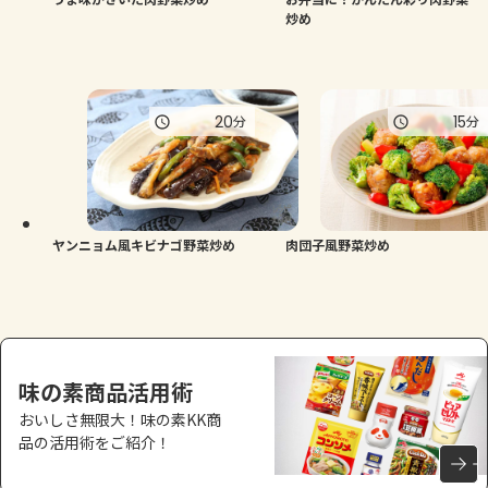
炒め
20
15
分
分
ヤンニョム風キビナゴ野菜炒め
肉団子風野菜炒め
味の素商品活用術
おいしさ無限大！味の素KK商
品の活用術をご紹介！