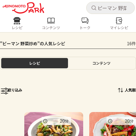
キャ
キャ
レシピ
コンテンツ
トーク
マイレシピ
レシピ
コンテンツ
ログインするとレシピを保存できます
"ピーマン 野菜炒め"の人気レシピ
16件
ログイン
新規登録
人気の食材・レシピ
レシピ
コンテンツ
ホーム
きゅうり
なす
トマト
とうもろこし
ピーマン
みょうが
ゴーヤ
コンテンツ
絞り込み
人気順
レシピ
トーク
20
20
分
分