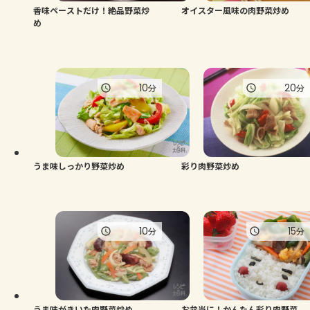
香味ペーストだけ！絶品野菜炒
オイスター風味の肉野菜炒め
め
10
20
分
分
うま味しっかり野菜炒め
彩り肉野菜炒め
10
15
分
分
うま味がきいた肉野菜炒め
お弁当に！かんたん彩り肉野菜