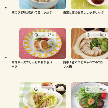
鶏のうま味が効いてる！水炊き
白菜と豚のおろししゃぶしゃぶ
25
10
分
分
マヨネーズでしっとりおからバ
簡単！豚バラとキャベツのコン
ーグ
ソメ鍋
20
30
分
分