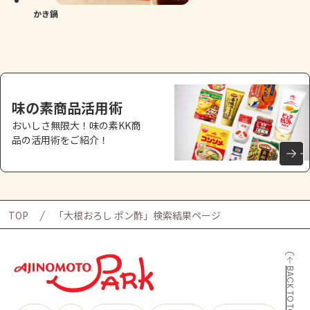
かき鍋
味の素商品活用術
おいしさ無限大！味の素KK商
品の活用術をご紹介！
TOP
「大根おろし ポン酢」検索結果ページ
BACK TO TOP