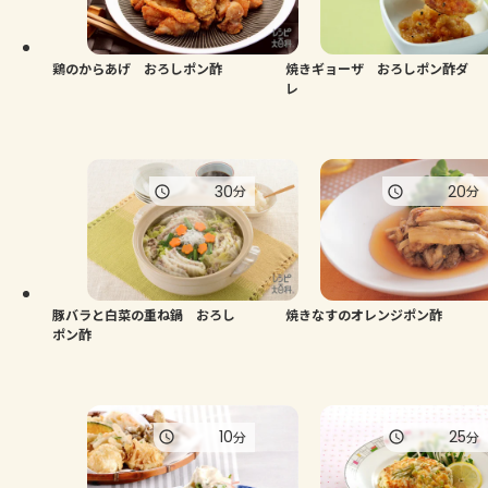
よくあるお問い合わせ
お買い物
鶏のからあげ おろしポン酢
焼きギョーザ おろしポン酢ダ
レ
AJINOMOTO PARK とは
30
20
分
分
豚バラと白菜の重ね鍋 おろし
焼きなすのオレンジポン酢
ポン酢
10
25
分
分