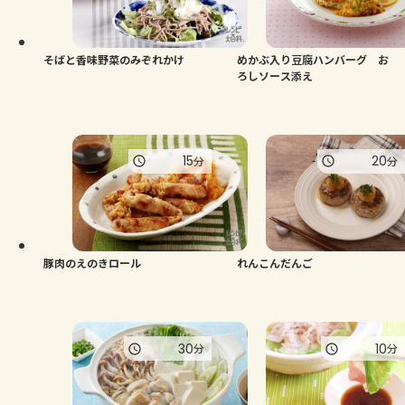
そばと香味野菜のみぞれかけ
めかぶ入り豆腐ハンバーグ お
ろしソース添え
15
20
分
分
豚肉のえのきロール
れんこんだんご
30
10
分
分