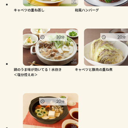
キャベツの重ね蒸し
和風ハンバーグ
30
20
分
分
鶏のうま味が効いてる！水炊き
キャベツと豚肉の重ね煮
＜塩分控えめ＞
20
分