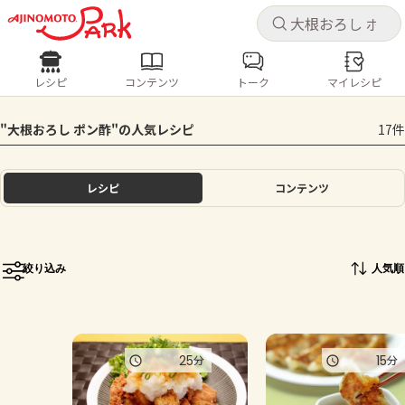
キャ
キャ
レシピ
コンテンツ
トーク
マイレシピ
レシピ
コンテンツ
ログインするとレシピを保存できます
"大根おろし ポン酢"の人気レシピ
17件
ログイン
新規登録
人気の食材・レシピ
レシピ
コンテンツ
ホーム
きゅうり
なす
トマト
とうもろこし
ピーマン
みょうが
ゴーヤ
コンテンツ
絞り込み
人気順
レシピ
トーク
25
15
分
分