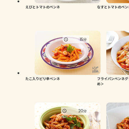
えびとトマトのペンネ
なすとトマトのペン
15
分
たこ入りピリ辛ペンネ
フライパンペンネグ
め＞
20
分