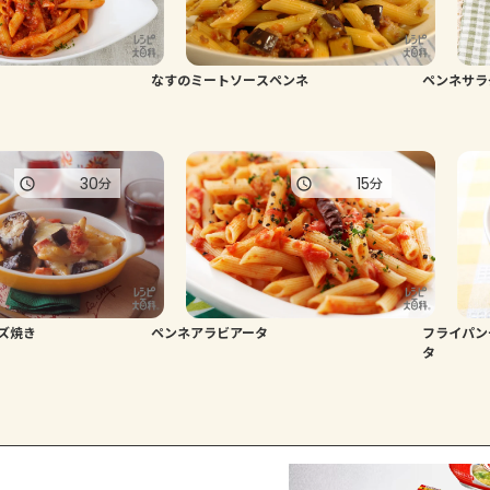
なすのミートソースペンネ
ペンネサラ
30
15
分
分
ズ焼き
ペンネアラビアータ
フライパン
タ