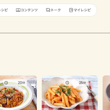
レシピ
コンテンツ
トーク
マイレシピ
レ
人気の食材・
きゅうり
ゴーヤ
20
25
分
分