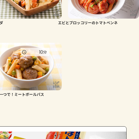
ダ
エビとブロッコリーのトマトペンネ
10
分
一つで！ミートボールパス