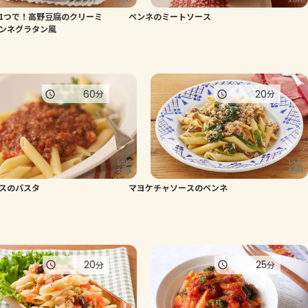
1つで！高野豆腐のクリーミ
ペンネのミートソース
よくあるお問い合わせ
ンネグラタン風
お買い物
60
20
分
分
AJINOMOTO PARK とは
スのパスタ
マヨケチャソースのペンネ
20
25
分
分