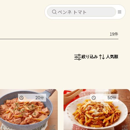
キャンセル
キャンセル
19件
シピ
コンテンツ
ログインするとレシピを保存できます
ログイン
新規登録
絞り込み
人気順
レシピ
ホーム
なす
トマト
とうもろこし
ピーマン
みょうが
コンテンツ
20
50
分
分
レシピ
トーク