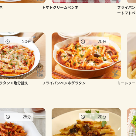
ネ
トマトクリームペンネ
フライパン
ートマトペ
20
20
分
分
ラタン＜塩分控え
フライパンペンネグラタン
ミートソー
25
20
分
分