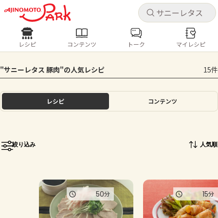
キャ
キャ
レシピ
コンテンツ
トーク
マイレシピ
レシピ
コンテンツ
ログインするとレシピを保存できます
"サニーレタス 豚肉"の人気レシピ
15件
ログイン
新規登録
人気の食材・レシピ
レシピ
コンテンツ
ホーム
きゅうり
なす
トマト
とうもろこし
ピーマン
みょうが
ゴーヤ
コンテンツ
絞り込み
人気順
レシピ
トーク
50
15
分
分