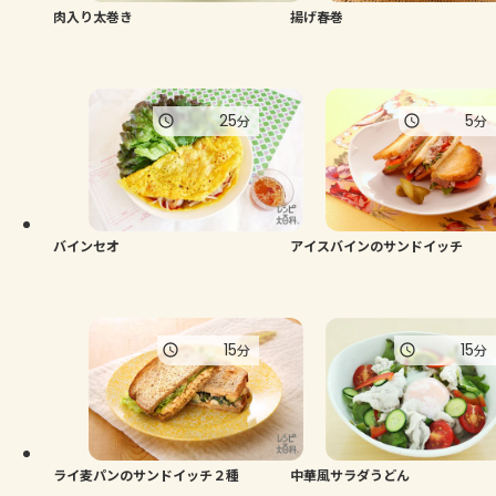
肉入り太巻き
揚げ春巻
25
5
分
分
バインセオ
アイスバインのサンドイッチ
15
15
分
分
ライ麦パンのサンドイッチ２種
中華風サラダうどん