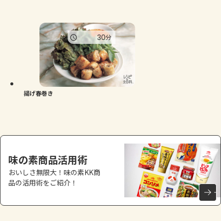
30
分
揚げ春巻き
味の素商品活用術
おいしさ無限大！味の素KK商
品の活用術をご紹介！