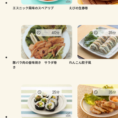
エスニック風味のスペアリブ
えびの生春巻
40
35
分
分
豚バラ肉の香味焼き サラダ巻
れんこん餃子風
き
25
35
分
分