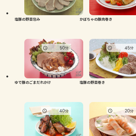
よくあるお問い合わせ
お買い物
塩豚の野菜包み
かぼちゃの豚肉巻き
AJINOMOTO PARK とは
50
45
分
分
ゆで豚のごまだれかけ
塩豚の野菜巻き
40
20
分
分