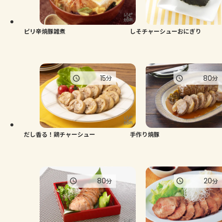
よくあるお問い合わせ
お買い物
ピリ辛焼豚雑煮
しそチャーシューおにぎり
AJINOMOTO PARK とは
15
80
分
分
だし香る！鶏チャーシュー
手作り焼豚
80
20
分
分