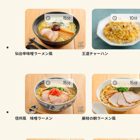
15
10
分
分
仙台辛味噌ラーメン風
王道チャーハン
15
15
分
分
信州風 味噌ラーメン
藤枝の朝ラーメン風