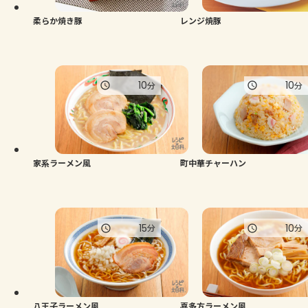
柔らか焼き豚
レンジ焼豚
10
10
分
分
家系ラーメン風
町中華チャーハン
15
10
分
分
八王子ラーメン風
喜多方ラーメン風