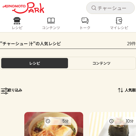
キャ
キャ
レシピ
コンテンツ
トーク
マイレシピ
レシピ
コンテンツ
ログインするとレシピを保存できます
"チャーシュー 汁"の人気レシピ
29件
ログイン
新規登録
人気の食材・レシピ
レシピ
コンテンツ
ホーム
きゅうり
なす
トマト
とうもろこし
ピーマン
みょうが
ゴーヤ
コンテンツ
絞り込み
人気順
レシピ
トーク
5
10
分
分