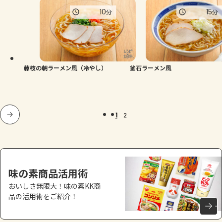
10
15
分
分
藤枝の朝ラーメン風（冷やし）
釜石ラーメン風
1
2
味の素商品活用術
おいしさ無限大！味の素KK商
品の活用術をご紹介！