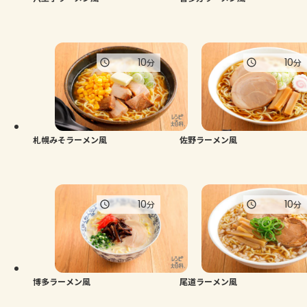
10
10
分
分
札幌みそラーメン風
佐野ラーメン風
10
10
分
分
博多ラーメン風
尾道ラーメン風