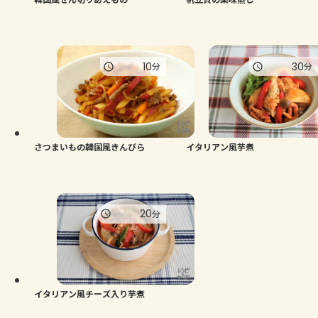
10
30
分
分
さつまいもの韓国風きんぴら
イタリアン風芋煮
20
分
イタリアン風チーズ入り芋煮