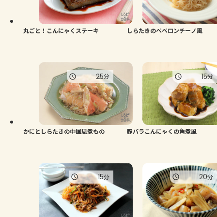
よくあるお問い合わせ
お買い物
丸ごと！こんにゃくステーキ
しらたきのペペロンチーノ風
AJINOMOTO PARK とは
25
15
分
分
かにとしらたきの中国風煮もの
豚バラこんにゃくの角煮風
15
20
分
分