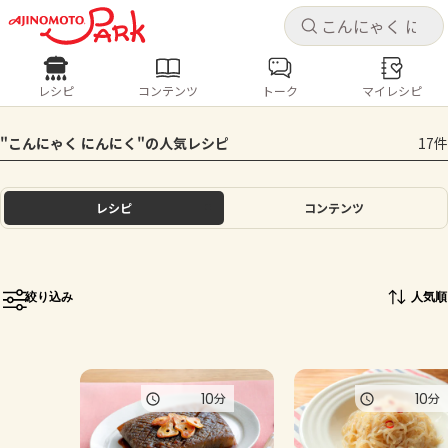
キャ
キャ
レシピ
コンテンツ
トーク
マイレシピ
レシピ
コンテンツ
ログインするとレシピを保存できます
"こんにゃく にんにく"の人気レシピ
17件
ログイン
新規登録
人気の食材・レシピ
レシピ
コンテンツ
ホーム
きゅうり
なす
トマト
とうもろこし
ピーマン
みょうが
ゴーヤ
コンテンツ
絞り込み
人気順
レシピ
トーク
10
10
分
分