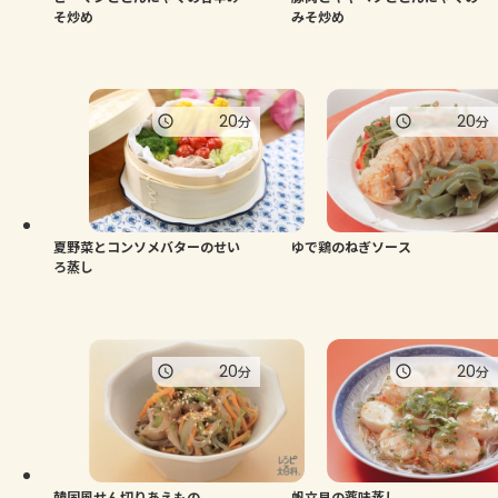
そ炒め
みそ炒め
20
20
分
分
夏野菜とコンソメバターのせい
ゆで鶏のねぎソース
ろ蒸し
20
20
分
分
韓国風せん切りあえもの
帆立貝の薬味蒸し