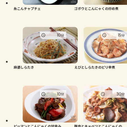
糸こんチャプチェ
ゴボウとこんにゃくの炒め煮
10
15
分
分
麻婆しらたき
えびとしらたきのピリ辛煮
10
30
分
分
ピーマンとこんにゃくの甘辛み
豚肉とキャベツとこんにゃくの