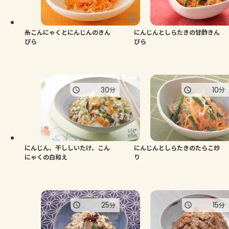
よくあるお問い合わせ
お買い物
糸こんにゃくとにんじんのきん
にんじんとしらたきの甘酢きん
ぴら
ぴら
AJINOMOTO PARK とは
30
10
分
分
にんじん、干ししいたけ、こん
にんじんとしらたきのたらこ炒
にゃくの白和え
り
25
15
分
分