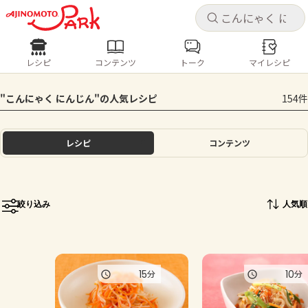
キャ
キャ
レシピ
コンテンツ
トーク
マイレシピ
レシピ
コンテンツ
ログインするとレシピを保存できます
"こんにゃく にんじん"の人気レシピ
154件
ログイン
新規登録
人気の食材・レシピ
レシピ
コンテンツ
ホーム
きゅうり
なす
トマト
とうもろこし
ピーマン
みょうが
ゴーヤ
コンテンツ
絞り込み
人気順
レシピ
トーク
15
10
分
分