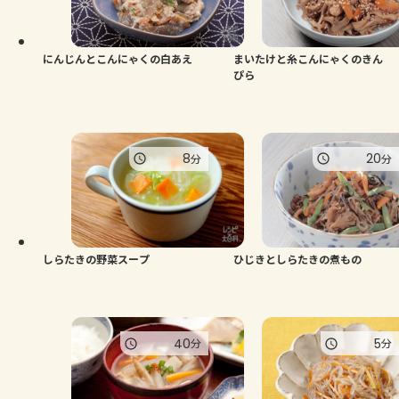
にんじんとこんにゃくの白あえ
まいたけと糸こんにゃくのきん
ぴら
8
20
分
分
しらたきの野菜スープ
ひじきとしらたきの煮もの
40
5
分
分