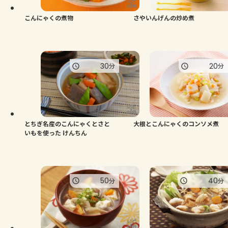
こんにゃくの煮物
さやいんげんの炒め煮
30
20
分
分
とちぎ名産のこんにゃくとさと
大根とこんにゃくのコンソメ煮
いもを使った けんちん
50
40
分
分