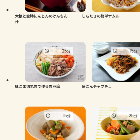
大根と金時にんじんのけんちん
しらたきの簡単ナムル
汁
25
15
分
分
豚こま切れ肉で作る肉豆腐
糸こんチャプチェ
15
25
分
分