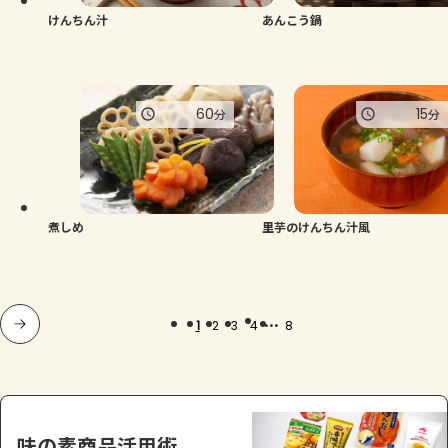
けんちん汁
あんこう鍋
60
15
分
分
煮しめ
里芋のけんちん汁風
...
1
2
3
4
8
味の素商品活用術