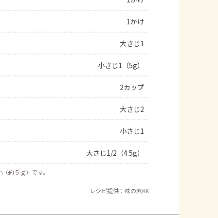
よくあるお問い合わせ
1かけ
大さじ1
お買い物
小さじ1（5g）
AJINOMOTO PARK とは
2カップ
大さじ2
小さじ1
大さじ1/2（4.5g）
ｍ（約５ｇ）です。
レシピ提供：味の素KK