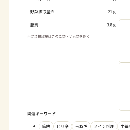
野菜摂取量※
21 g
脂質
3.8 g
※
野菜摂取量はきのこ類・いも類を除く
関連キーワード
節約
ピリ辛
玉ねぎ
メイン料理
中華