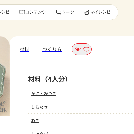
レシピ
コンテンツ
トーク
マイレシピ
レ
材料
つくり方
保存
人気の食材・
材料（4人分）
きゅうり
ゴーヤ
かに・殻つき
しらたき
ねぎ
しょうが