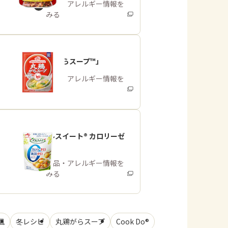
商品・アレルギー情報を
みる
「丸鶏がらスープ™」
商品・アレルギー情報を
みる
「パルスイート® カロリーゼ
ロ」
商品・アレルギー情報を
みる
風
冬レシピ
丸鶏がらスープ
Cook Do®