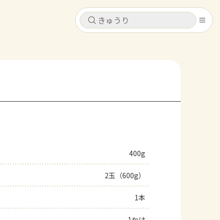
キャンセル
キャンセル
シピ
コンテンツ
ログインするとレシピを保存できます
ログイン
新規登録
レシピ
ホーム
なす
トマト
とうもろこし
ピーマン
みょうが
400g
コンテンツ
2玉（600g）
レシピ
1本
トーク
1かけ