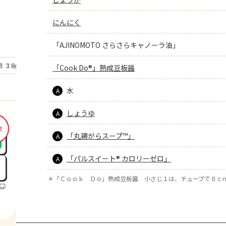
にんにく
「AJINOMOTO さらさらキャノーラ油」
もっと見る
質
3.8
「Cook Do®」熟成豆板醤
g
水
A
しょうゆ
A
！
「丸鶏がらスープ™」
A
「パルスイート® カロリーゼロ」
A
＊
「Ｃｏｏｋ Ｄｏ」熟成豆板醤 小さじ１は、チューブで８ｃ