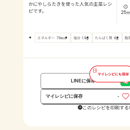
かにやしらたきを使った人気の主菜レシ
ピです。
25
分
エネルギー
塩分
たんぱく質
脂
79
1.9
6
kcal
g
g
マイレシピにも保存
LINEに保存
マイレシピに保存
-
保存済み
このレシピを印刷する