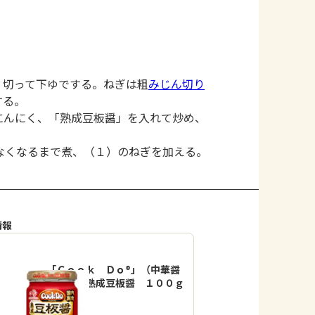
く切って下ゆでする。ねぎは粗
みじん切り
する。
にんにく、「熟成豆板醤」を入れて炒め、
。
なくなるまで煮、（１）のねぎを加える。
情報
「Ｃｏｏｋ Ｄｏ®」（中華醤
調味料）熟成豆板醤 １００ｇ
瓶