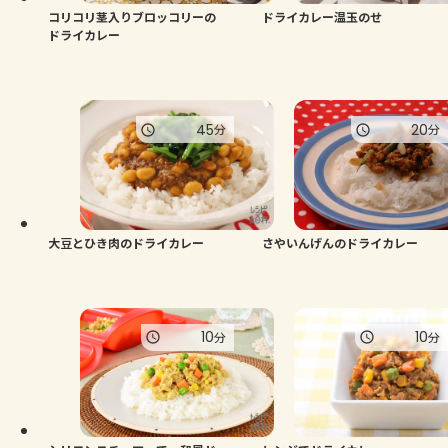
コリコリ茎入りブロッコリーの
ドライカレー温玉のせ
ドライカレー
45
20
分
分
大豆とひき肉のドライカレー
さやいんげんのドライカレー
10
10
分
分