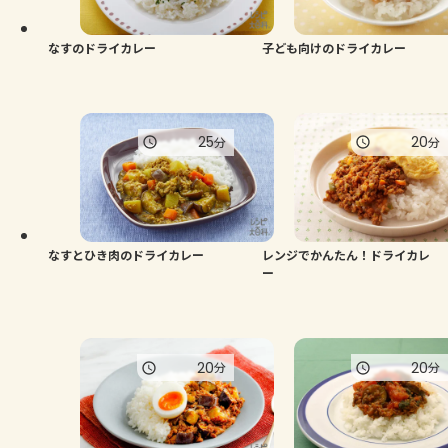
なすのドライカレー
子ども向けのドライカレー
25
20
分
分
なすとひき肉のドライカレー
レンジでかんたん！ドライカレ
ー
20
20
分
分