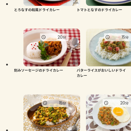
とろなすの和風ドライカレー
トマトとなすのドライカレー
20
15
分
分
刻みソーセージのドライカレー
バターライスがおいしいドライ
カレー
15
20
分
分