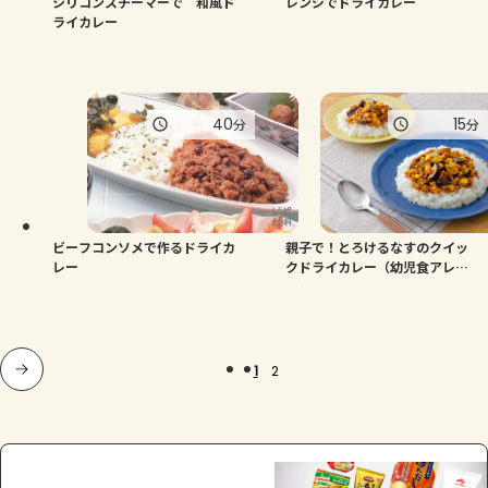
シリコンスチーマーで 和風ド
レンジでドライカレー
ライカレー
40
15
分
分
ビーフコンソメで作るドライカ
親子で！とろけるなすのクイッ
レー
クドライカレー（幼児食アレン
ジ）
1
2