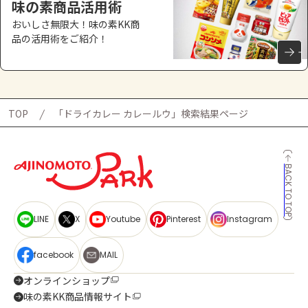
味の素商品活用術
おいしさ無限大！味の素KK商
品の活用術をご紹介！
TOP
「ドライカレー カレールウ」検索結果ページ
BACK TO TOP
LINE
X
Youtube
Pinterest
Instagram
facebook
MAIL
オンラインショップ
味の素KK商品情報サイト