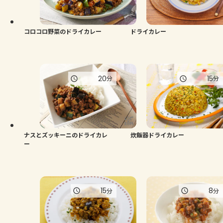
よくあるお問い合わせ
お買い物
コロコロ野菜のドライカレー
ドライカレー
AJINOMOTO PARK とは
20
15
分
分
ナスとズッキーニのドライカレ
炊飯器ドライカレー
ー
15
8
分
分