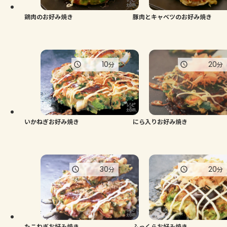
鶏肉のお好み焼き
豚肉とキャベツのお好み焼き
10
20
分
分
いかねぎお好み焼き
にら入りお好み焼き
30
20
分
分
たこねぎお好み焼き
ふっくらお好み焼き