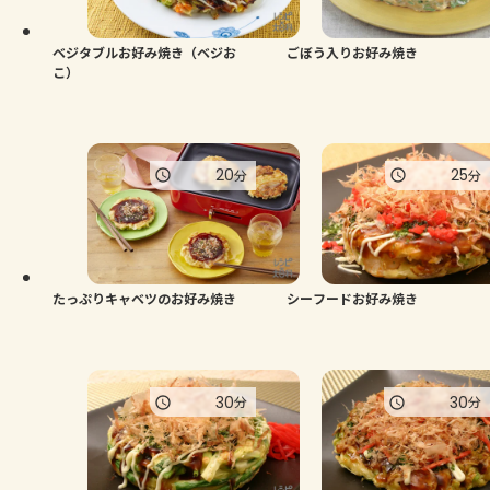
ベジタブルお好み焼き（ベジお
ごぼう入りお好み焼き
こ）
20
25
分
分
たっぷりキャベツのお好み焼き
シーフードお好み焼き
30
30
分
分