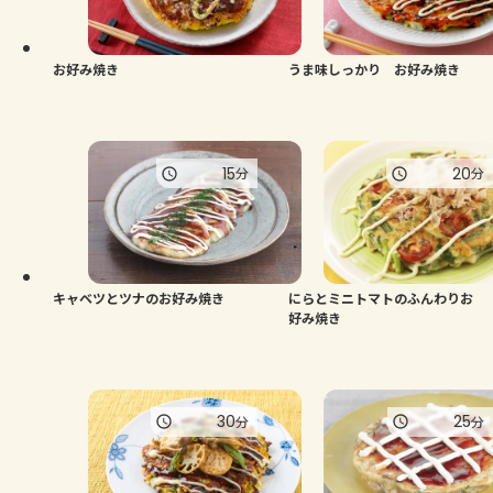
よくあるお問い合わせ
お買い物
お好み焼き
うま味しっかり お好み焼き
AJINOMOTO PARK とは
15
20
分
分
キャベツとツナのお好み焼き
にらとミニトマトのふんわりお
好み焼き
30
25
分
分