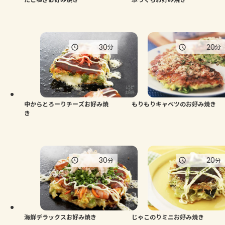
30
20
分
分
中からとろーりチーズお好み焼
もりもりキャベツのお好み焼き
き
30
20
分
分
海鮮デラックスお好み焼き
じゃこのりミニお好み焼き