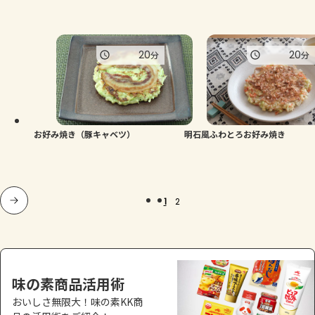
20
20
分
分
お好み焼き（豚キャベツ）
明石風ふわとろお好み焼き
1
2
味の素商品活用術
おいしさ無限大！味の素KK商