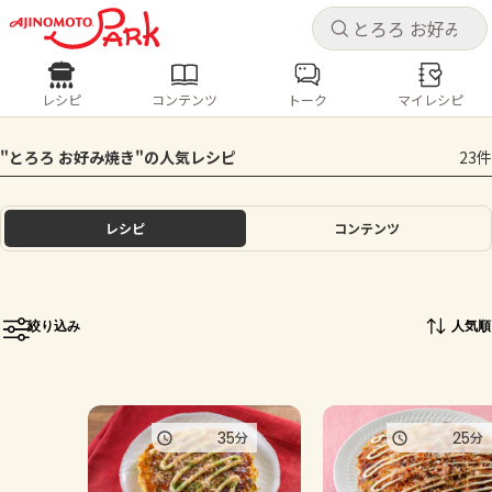
キャ
キャ
レシピ
コンテンツ
トーク
マイレシピ
レシピ
コンテンツ
ログインするとレシピを保存できます
"とろろ お好み焼き"の人気レシピ
23件
ログイン
新規登録
人気の食材・レシピ
レシピ
コンテンツ
ホーム
きゅうり
なす
トマト
とうもろこし
ピーマン
みょうが
ゴーヤ
コンテンツ
絞り込み
人気順
レシピ
トーク
35
25
分
分