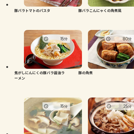
豚バラトマトのパスタ
豚バラこんにゃくの角煮風
15
80
分
分
焦がしにんにくの豚バラ醤油ラ
豚の角煮
ーメン
15
25
分
分