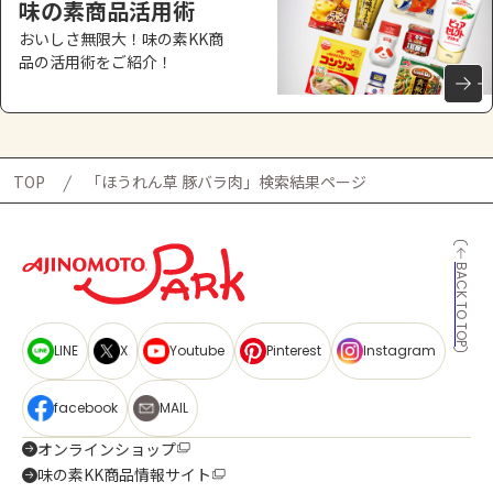
味の素商品活用術
おいしさ無限大！味の素KK商
品の活用術をご紹介！
TOP
「ほうれん草 豚バラ肉」検索結果ページ
BACK TO TOP
LINE
X
Youtube
Pinterest
Instagram
facebook
MAIL
オンラインショップ
味の素KK商品情報サイト