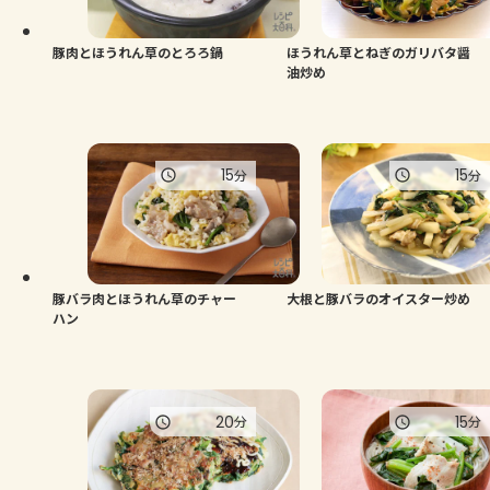
豚肉とほうれん草のとろろ鍋
ほうれん草とねぎのガリバタ醤
油炒め
15
15
分
分
豚バラ肉とほうれん草のチャー
大根と豚バラのオイスター炒め
ハン
20
15
分
分