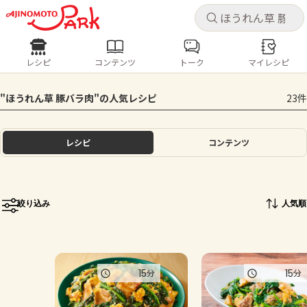
キャ
キャ
レシピ
コンテンツ
トーク
マイレシピ
レシピ
コンテンツ
ログインするとレシピを保存できます
"ほうれん草 豚バラ肉"の人気レシピ
23件
ログイン
新規登録
人気の食材・レシピ
レシピ
コンテンツ
ホーム
きゅうり
なす
トマト
とうもろこし
ピーマン
みょうが
ゴーヤ
コンテンツ
絞り込み
人気順
レシピ
トーク
15
15
分
分