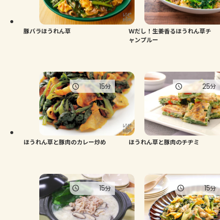
よくあるお問い合わせ
お買い物
豚バラほうれん草
Ｗだし！生姜香るほうれん草チ
ャンプルー
AJINOMOTO PARK とは
15
25
分
分
ほうれん草と豚肉のカレー炒め
ほうれん草と豚肉のチヂミ
15
15
分
分