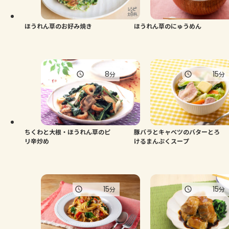
ほうれん草のお好み焼き
ほうれん草のにゅうめん
8
15
分
分
ちくわと大根・ほうれん草のピ
豚バラとキャベツのバターとろ
リ辛炒め
けるまんぷくスープ
15
15
分
分