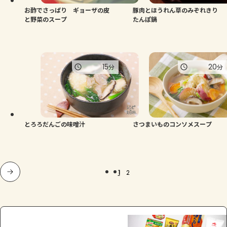
お酢でさっぱり ギョーザの皮
豚肉とほうれん草のみぞれきり
と野菜のスープ
たんぽ鍋
15
20
分
分
とろろだんごの味噌汁
さつまいものコンソメスープ
1
2