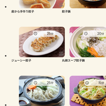
皮から手作り餃子
餃子鍋
25
20
分
分
ジューシー餃子
丸鶏スープ餃子鍋
25
15
分
分