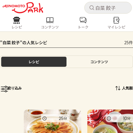
キャ
キャ
レシピ
コンテンツ
トーク
マイレシピ
レシピ
コンテンツ
ログインするとレシピを保存できます
"白菜 餃子"の人気レシピ
25件
ログイン
新規登録
人気の食材・レシピ
レシピ
コンテンツ
ホーム
きゅうり
なす
トマト
とうもろこし
ピーマン
みょうが
ゴーヤ
コンテンツ
絞り込み
人気順
レシピ
トーク
25
10
分
分