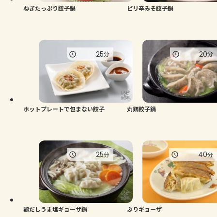
ねぎたっぷり餃子鍋
ピリ辛みそ餃子鍋
25
20
分
分
ホットプレートで包まない餃子
丸鶏餃子鍋
25
40
分
分
鶏だしうま塩ギョーザ鍋
ぶりギョーザ