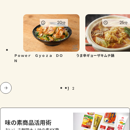
20
25
分
分
Ｐｏｗｅｒ Ｇｙｏｚａ ＤＯ
うま辛ギョーザキムチ鍋
Ｎ
1
2
味の素商品活用術
おいしさ無限大！味の素KK商