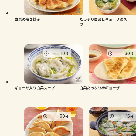
よくあるお問い合わせ
お買い物
白菜の焼き餃子
たっぷり白菜とギョーザのスー
プ
AJINOMOTO PARK とは
10
30
分
分
ギョーザ入り白菜スープ
白菜たっぷり棒ギョーザ
50
15
分
分