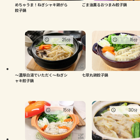
めちゃうま！ねぎシャキ鶏がら
ごま油薫るおつまみ餃子鍋
餃子鍋
25
15
分
分
～濃厚白湯でいただく～ねぎシ
七草丸鶏餃子鍋
ャキ餃子鍋
15
30
分
分