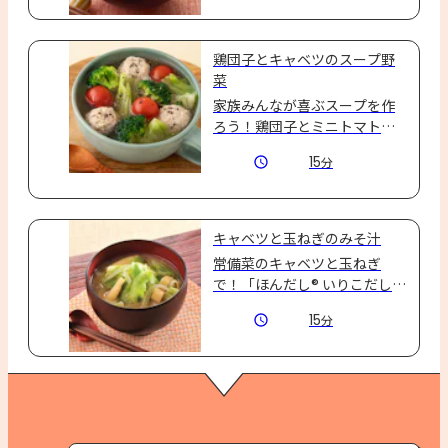
鶏団子とキャベツのスープ野
菜
家族みんなが喜ぶスープを作
ろう！鶏団子とミニトマト、
ブロッコリーで食べ応えある
15
分
スープ野菜☆
キャベツと玉ねぎのみそ汁
常備菜のキャベツと玉ねぎ
で！「ほんだし® いりこだし」
でしっかりとしたコクのおみ
15
分
そ汁☆