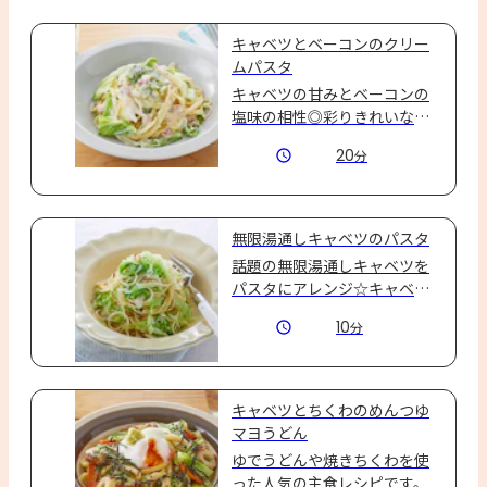
キャベツとベーコンのクリー
ムパスタ
キャベツの甘みとベーコンの
塩味の相性◎彩りきれいなク
リームパスタ☆
20
分
無限湯通しキャベツのパスタ
話題の無限湯通しキャベツを
パスタにアレンジ☆キャベツ
の甘味としらすの塩気でハマ
10
分
るおいしさ♪
キャベツとちくわのめんつゆ
マヨうどん
ゆでうどんや焼きちくわを使
った人気の主食レシピです。