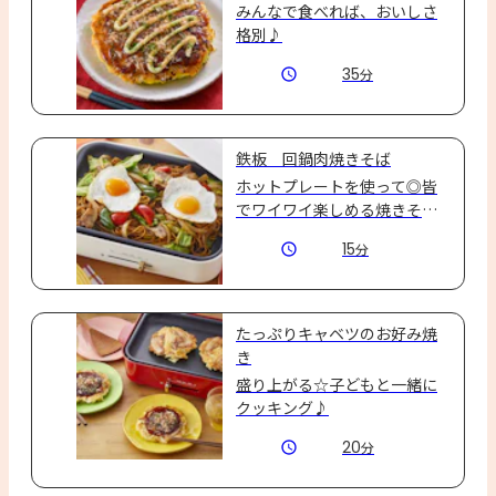
みんなで食べれば、おいしさ
格別♪
35
分
鉄板 回鍋肉焼きそば
ホットプレートを使って◎皆
でワイワイ楽しめる焼きそば
☆
15
分
たっぷりキャベツのお好み焼
き
盛り上がる☆子どもと一緒に
クッキング♪
20
分