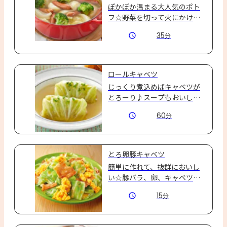
ぽかぽか温まる大人気のポト
フ☆野菜を切って火にかける
だけ！たっぷり野菜を子ども
35
分
でもおいしく食べられます♪
ロールキャベツ
じっくり煮込めばキャベツが
とろーり♪スープもおいしく
いただけます！
60
分
とろ卵豚キャベツ
簡単に作れて、抜群においし
い☆豚バラ、卵、キャベツと
炒め合わせるだけ！鰹節のア
15
分
クセントと海鮮だしのコクが
たまらないうま塩炒め☆