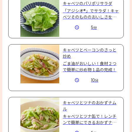
キャベツのパリポリサラダ
「アジシオ®」でサラダ！キャ
ベツそのもののおいしさを引
き立つシンプルでおいしい一
5
分
品です。
キャベツとベーコンのさっと
炒め
ごま油がおいしい！食材２つ
で簡単に炒め物１品の完成！
10
分
キャベツとツナのおかずナム
ル
キャベツとツナ缶で！レンチ
ンで簡単にできるおかずナム
ル☆困ったときの１品にぜひ