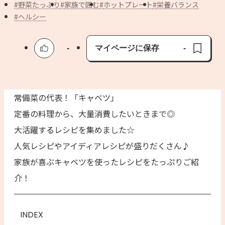
よくあるお問い合わせ
野菜たっぷり
家族で囲む
ホットプレート
栄養バランス
ヘルシー
お買い物
-
マイページに保存
-
AJINOMOTO PARK とは
保存済み
常備菜の代表！「キャベツ」
定番の料理から、大量消費したいときまで◎
大活躍するレシピを集めました☆
人気レシピやアイディアレシピが盛りだくさん♪
家族が喜ぶキャベツを使ったレシピをたっぷりご紹
介！
INDEX