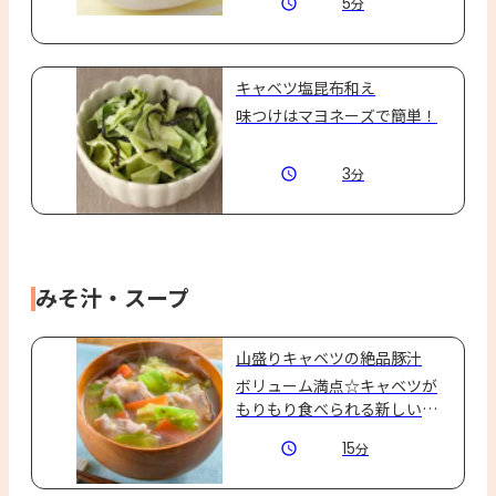
5
分
☆
キャベツ塩昆布和え
味つけはマヨネーズで簡単！
3
分
みそ汁・スープ
山盛りキャベツの絶品豚汁
ボリューム満点☆キャベツが
もりもり食べられる新しい絶
品汁です。炒めることで際立
15
分
つキャベツの香ばしさがたま
らない☆しょうがとごま油の