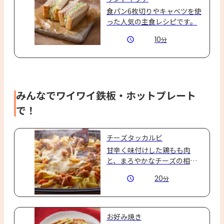
食パン6枚切りやキャベツを使
った人気の主食レシピです。
10
分
みんなでワイワイ鉄板・ホットプレート
で！
チーズタッカルビ
甘辛く味付けした鶏もも肉
と、まろやかなチーズの相性
が抜群♪とろ〜りのびるチー
20
分
ズが食欲をそそる、大人気の
「チーズタッカルビ」です。
ホットプレートをみんなで囲
んで豪快に楽しんでくださ
お好み焼き
い！