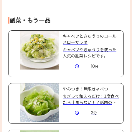
副菜・もう一品
キャベツときゅうりのコール
スローサラダ
キャベツやきゅうりを使った
人気の副菜レシピです。
10
分
やみつき！無限きゃべつ
ちぎって和えるだけ！1度食べ
たら止まらない！？話題のレ
シピ♪
3
分