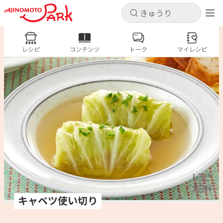
キャンセル
キャンセル
レシピ
レシピ
コンテンツ
トーク
コンテンツ
マイレシピ
ログインするとレシピを保存できます
ログイン
新規登録
人気の食材・レシピ
ホーム
きゅうり
なす
トマト
とうもろこし
ピーマン
みょうが
ゴーヤ
コンテンツ
レシピ
トーク
キャベツ使い切り