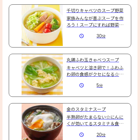
香りが食欲そそります！
千切りキャベツのスープ野菜
家族みんなが喜ぶスープを作
ろう！スープにすれば野菜を
しっかりおいしく食べられ
30
分
る！その名も「スープ野菜」
♪
丸鶏ふわ玉きゃべつスープ
キャベツと溶き卵で！ふわふ
わ卵の食感がクセになる☆
「丸鶏がらスープ」で作る簡
5
分
単スープ♪
金のスタミナスープ
半熟卵がたまらない☆にんに
くが効いてるスタミナ＆食欲
ＵＰのスープです！
20
分