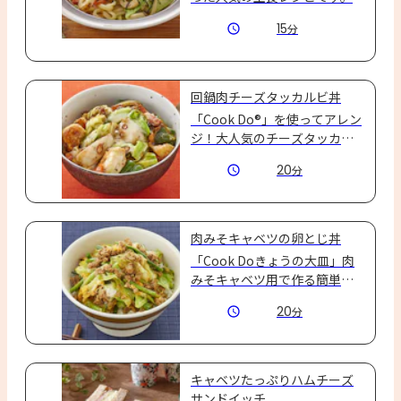
15
分
回鍋肉チーズタッカルビ丼
「Cook Do®」を使ってアレン
ジ！大人気のチーズタッカル
ビ丼☆とろとろチーズがたま
20
分
らない♪
肉みそキャベツの卵とじ丼
「Cook Doきょうの大皿」肉
みそキャベツ用で作る簡単丼
☆
20
分
キャベツたっぷりハムチーズ
サンドイッチ