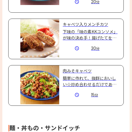
20
分
キャベツ入りメンチカツ
下味の「味の素KKコンソメ」
が味の決め手！揚げたてを是
非食べてみて♪
30
分
肉みそキャベツ
簡単に作れて、抜群においし
い☆炒め合わせるだけであっ
という間に完成です！キャベ
15
分
ツにからんだ肉みそがたまら
ない！ご飯のおかわり間違い
なし♪
麺・丼もの・サンドイッチ