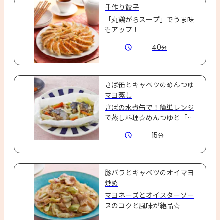
手作り餃子
「丸鶏がらスープ」でうま味
もアップ！
40
分
さば缶とキャベツのめんつゆ
マヨ蒸し
さばの水煮缶で！簡単レンジ
で蒸し料理☆めんつゆと「ピ
ュアセレクト® マヨネーズ」の
15
分
相性◎
豚バラとキャベツのオイマヨ
炒め
マヨネーズとオイスターソー
スのコクと風味が絶品☆