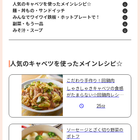
人気のキャベツを使ったメインレシピ☆
麺・丼もの・サンドイッチ
みんなでワイワイ鉄板・ホットプレートで！
副菜・もう一品
みそ汁・スープ
人気のキャベツを使ったメインレシピ☆
こだわり手作り！回鍋肉
しゃきしゃきキャベツの食感
がたまらない☆回鍋肉レシ
ピ！「Cook Do®」熟成豆板醤
25
分
のピリ辛がクセになる♪ご飯
がすすむレシピです！
ソーセージとざく切り野菜の
ポトフ