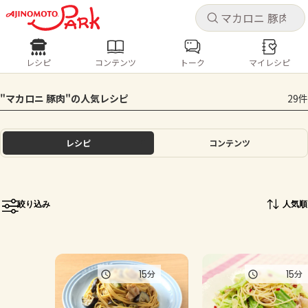
キャ
キャ
レシピ
コンテンツ
トーク
マイレシピ
レシピ
コンテンツ
ログインするとレシピを保存できます
"マカロニ 豚肉"の人気レシピ
29件
ログイン
新規登録
人気の食材・レシピ
レシピ
コンテンツ
ホーム
きゅうり
なす
トマト
とうもろこし
ピーマン
みょうが
ゴーヤ
コンテンツ
絞り込み
人気順
レシピ
トーク
15
15
分
分