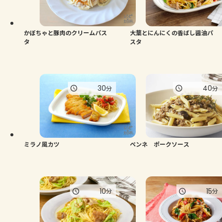
かぼちゃと豚肉のクリームパス
大葉とにんにくの香ばし醤油パ
タ
スタ
30
40
分
分
ミラノ風カツ
ペンネ ポークソース
10
15
分
分