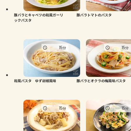
豚バラとキャベツの和風ガーリ
豚バラトマトのパスタ
ックパスタ
15
15
分
分
和風パスタ ゆず胡椒風味
豚バラとオクラの梅風味パスタ
15
15
分
分