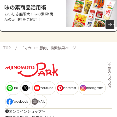
味の素商品活用術
おいしさ無限大！味の素KK商
品の活用術をご紹介！
TOP
「マカロニ 豚肉」検索結果ページ
BACK TO TOP
LINE
X
Youtube
Pinterest
Instagram
facebook
MAIL
オンラインショップ