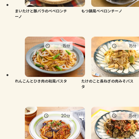
まいたけと豚バラのペペロンチ
もつ鍋風ペペロンチーノ
ーノ
15
15
分
分
れんこんとひき肉の和風パスタ
たけのこと長ねぎの肉みそパス
タ
20
15
分
分