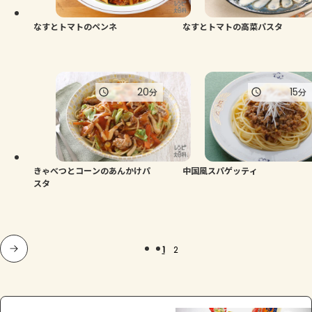
なすとトマトのペンネ
なすとトマトの高菜パスタ
20
15
分
分
きゃべつとコーンのあんかけパ
中国風スパゲッティ
スタ
1
2