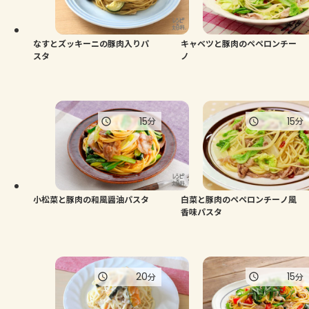
よくあるお問い合わせ
お買い物
なすとズッキーニの豚肉入りパ
キャベツと豚肉のペペロンチー
スタ
ノ
AJINOMOTO PARK とは
15
15
分
分
小松菜と豚肉の和風醤油パスタ
白菜と豚肉のペペロンチーノ風
香味パスタ
20
15
分
分