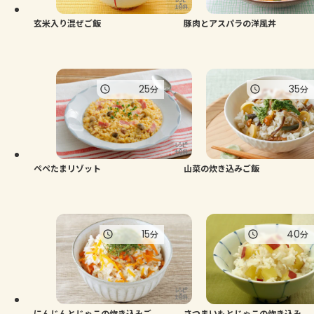
玄米入り混ぜご飯
豚肉とアスパラの洋風丼
25
35
分
分
ペペたまリゾット
山菜の炊き込みご飯
15
40
分
分
にんじんとじゃこの炊き込みご
さつまいもとじゃこの炊き込み