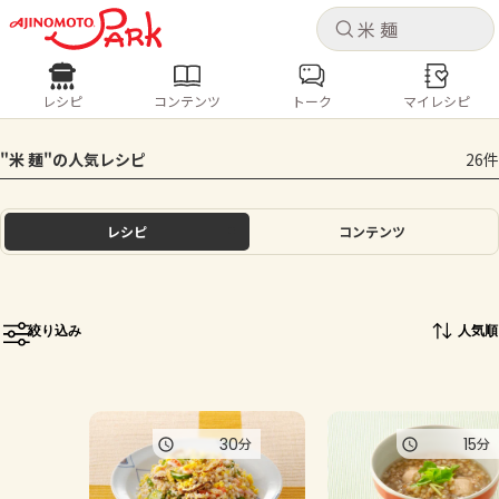
キャ
キャ
レシピ
コンテンツ
トーク
マイレシピ
レシピ
コンテンツ
ログインするとレシピを保存できます
"米 麺"の人気レシピ
26件
ログイン
新規登録
人気の食材・レシピ
レシピ
コンテンツ
ホーム
きゅうり
なす
トマト
とうもろこし
ピーマン
みょうが
ゴーヤ
コンテンツ
絞り込み
人気順
レシピ
トーク
30
15
分
分