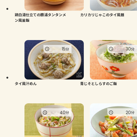
鶏白湯仕立ての勝浦タンタンメ
カリカリじゃこのタイ風麺
ン風釜飯
15
30
分
分
タイ風汁めん
青じそとしらすのご飯
40
20
分
分