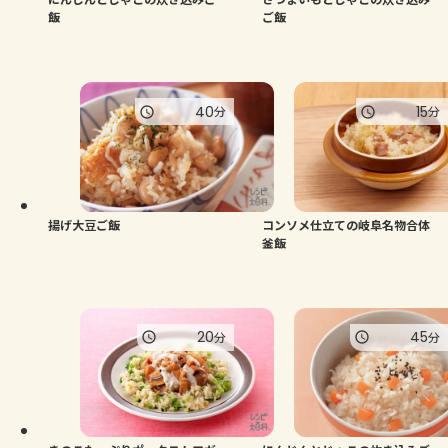
飯
ご飯
40
15
分
分
揚げ大豆ご飯
コンソメ仕立ての岐阜名物合体
釜飯
20
45
分
分