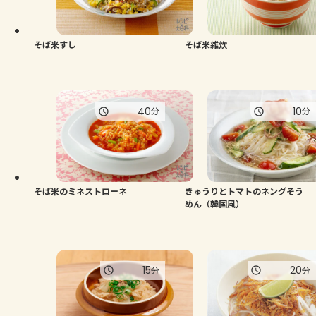
よくあるお問い合わせ
お買い物
そば米すし
そば米雑炊
AJINOMOTO PARK とは
40
10
分
分
そば米のミネストローネ
きゅうりとトマトのネングそう
めん（韓国風）
15
20
分
分