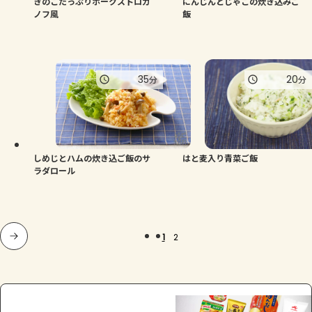
きのこたっぷりポークストロガ
にんじんとじゃこの炊き込みご
ノフ風
飯
35
20
分
分
しめじとハムの炊き込ご飯のサ
はと麦入り青菜ご飯
ラダロール
1
2