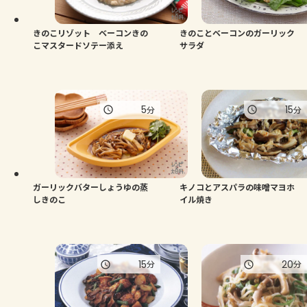
きのこリゾット ベーコンきの
きのことベーコンのガーリック
こマスタードソテー添え
サラダ
5
15
分
分
ガーリックバターしょうゆの蒸
キノコとアスパラの味噌マヨホ
しきのこ
イル焼き
15
20
分
分