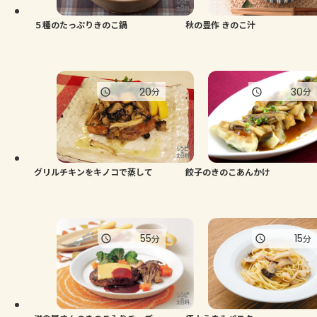
５種のたっぷりきのこ鍋
秋の豊作 きのこ汁
20
30
分
分
グリルチキンをキノコで蒸して
餃子のきのこあんかけ
55
15
分
分