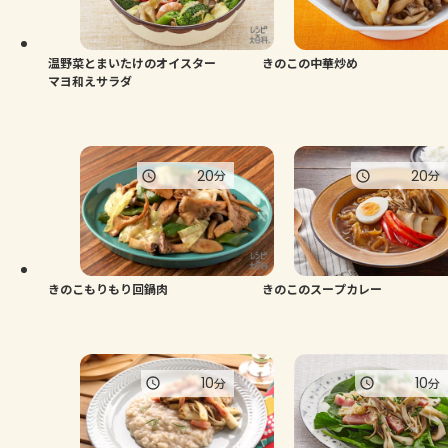
よくあるお問い合わせ
お買い物
温野菜とまいたけのオイスター
きのこの中華炒め
マヨ和えサラダ
AJINOMOTO PARK とは
20
20
分
分
きのこもりもり回鍋肉
きのこのスープカレー
10
10
分
分