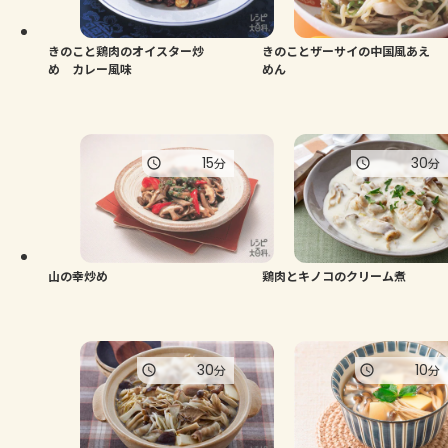
きのこと鶏肉のオイスター炒
きのことザーサイの中国風あえ
め カレー風味
めん
15
30
分
分
山の幸炒め
鶏肉とキノコのクリーム煮
30
10
分
分