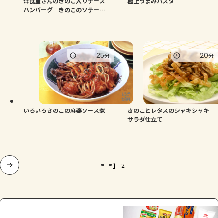
洋食屋さんのきのこ入りチーズ
極上うまみパスタ
ハンバーグ きのこのソテーを
添えて
25
20
分
分
いろいろきのこの麻婆ソース煮
きのことレタスのシャキシャキ
サラダ仕立て
1
2