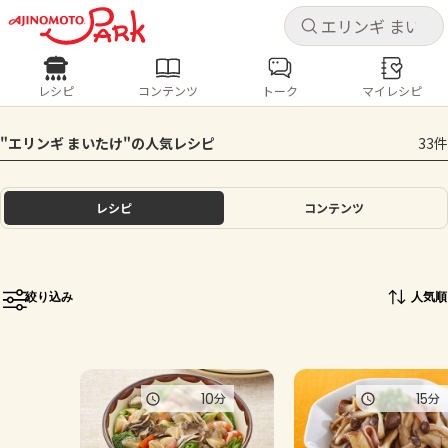
キャ
キャ
レシピ
コンテンツ
トーク
マイレシピ
レシピ
コンテンツ
ログインするとレシピを保存できます
"エリンギ まいたけ"の人気レシピ
33件
ログイン
新規登録
人気の食材・レシピ
レシピ
コンテンツ
ホーム
きゅうり
なす
トマト
とうもろこし
ピーマン
みょうが
ゴーヤ
コンテンツ
絞り込み
人気順
レシピ
トーク
10
15
分
分