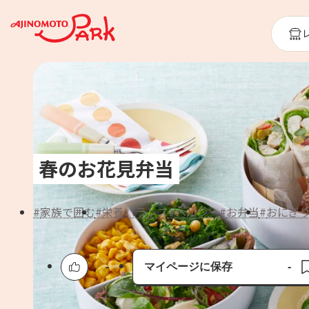
春のお花見弁当
家族で囲む
栄養バランス
ヘルシー
お弁当
おにぎ
-
マイページに保存
-
保存済み