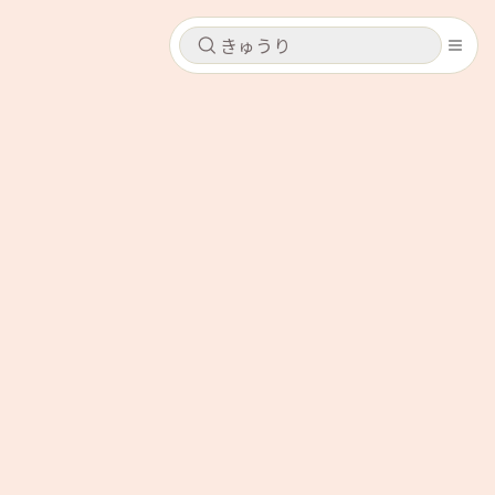
キャンセル
キャンセル
シピ
コンテンツ
ログインするとレシピを保存できます
ログイン
新規登録
レシピ
ホーム
なす
トマト
とうもろこし
ピーマン
みょうが
コンテンツ
レシピ
トーク