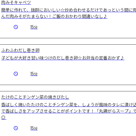
肉みそキャベツ
簡単に作れて、抜群においしい☆炒め合わせるだけであっという間に
んだ肉みそがたまらない！ご飯のおかわり間違いなし♪
15
分
ふわふわだし巻き卵
子どもが大好き甘い味つけのだし巻き卵☆お弁当の定番おかず♪
15
分
たけのことチンゲン菜の焼きびたし
香ばしく焼いたたけのことチンゲン菜を、しょうが風味のタレに漬け
で香ばしさをアップさせることがポイントです！「丸鶏がらスープ」
◎ 
15
分