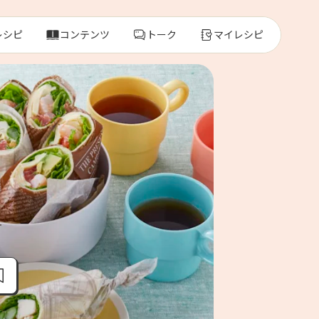
レシピ
コンテンツ
トーク
マイレシピ
レ
人気の食材・
きゅうり
ゴーヤ
り