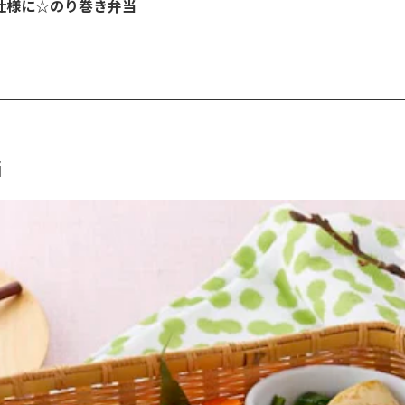
仕様に☆のり巻き弁当
当