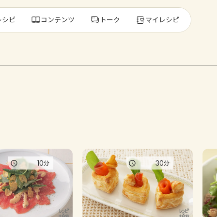
レシピ
コンテンツ
トーク
マイレシピ
レ
人気の食材・
きゅうり
ゴーヤ
10
30
分
分