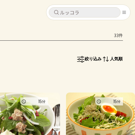
キャンセル
キャンセル
33件
シピ
コンテンツ
ログインするとレシピを保存できます
ログイン
新規登録
絞り込み
人気順
レシピ
ホーム
なす
トマト
とうもろこし
ピーマン
みょうが
コンテンツ
15
15
分
分
レシピ
トーク