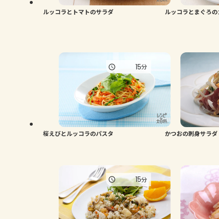
ルッコラとトマトのサラダ
ルッコラとまぐろの
15
分
桜えびとルッコラのパスタ
かつおの刺身サラダ
15
分