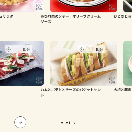
ュサラダ
豚ひれ肉のソテー オリーブクリーム
ひじきと豆
ソース
10
10
分
分
ハムとポテトとチーズのバゲットサン
大根と豚肉
ド
1
2