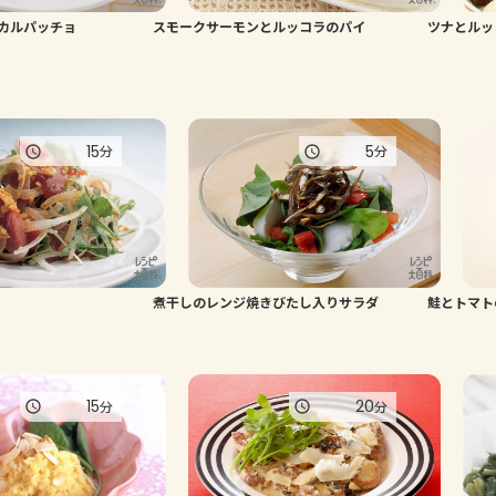
カルパッチョ
スモークサーモンとルッコラのパイ
ツナとルッ
15
5
分
分
煮干しのレンジ焼きびたし入りサラダ
鮭とトマト
15
20
分
分