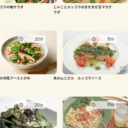
コラの梅サラダ
じゃことルッコラのまぜまぜ玉マヨサ
よくあるお問い合わせ
ラダ
お買い物
20
15
分
分
AJINOMOTO PARK とは
の洋風ブーストがゆ
魚のムニエル ルッコラソース
20
10
分
分