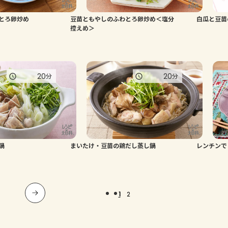
とろ卵炒め
豆苗ともやしのふわとろ卵炒め＜塩分
白瓜と豆苗
控えめ＞
20
20
分
分
鍋
まいたけ・豆苗の鶏だし蒸し鍋
レンチンで
1
2