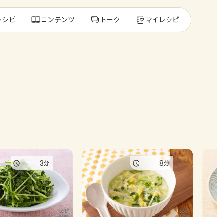
レシピ
コンテンツ
トーク
マイレシピ
レ
人気の食材・
きゅうり
ゴーヤ
3
8
分
分