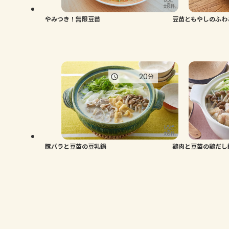
やみつき！無限豆苗
豆苗ともやしのふわ
20
分
豚バラと豆苗の豆乳鍋
鶏肉と豆苗の鶏だし