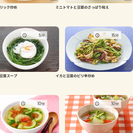
リック炒め
ミニトマトと豆苗のさっぱり和え
よくあるお問い合わせ
お買い物
5
15
分
分
AJINOMOTO PARK とは
豆苗スープ
イカと豆苗のピリ辛炒め
10
10
分
分