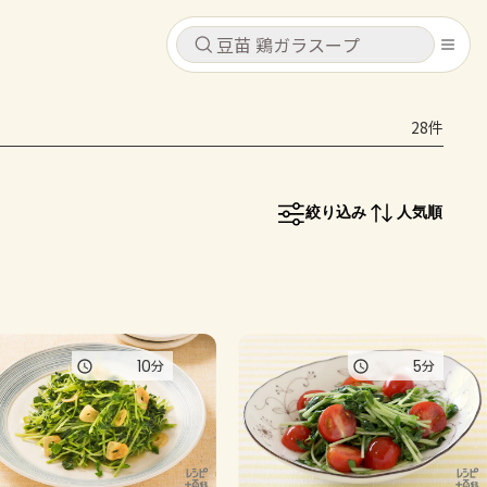
キャンセル
キャンセル
28件
シピ
コンテンツ
ログインするとレシピを保存できます
ログイン
新規登録
絞り込み
人気順
レシピ
ホーム
なす
トマト
とうもろこし
ピーマン
みょうが
コンテンツ
10
5
分
分
レシピ
トーク