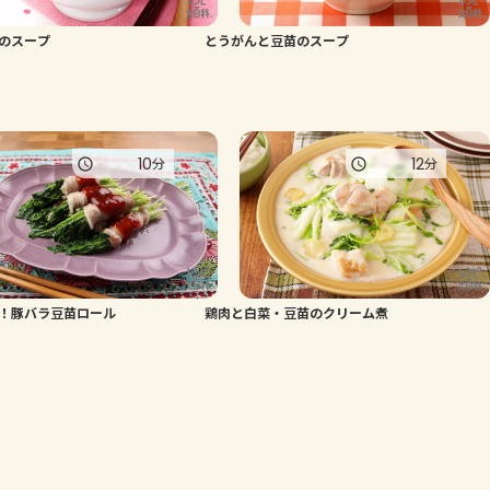
のスープ
とうがんと豆苗のスープ
10
12
分
分
！豚バラ豆苗ロール
鶏肉と白菜・豆苗のクリーム煮