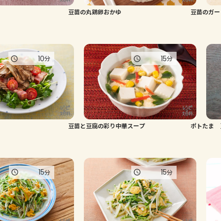
豆苗の丸鶏卵おかゆ
豆苗のガー
10
15
分
分
豆苗と豆腐の彩り中華スープ
ポトたま 
15
15
分
分