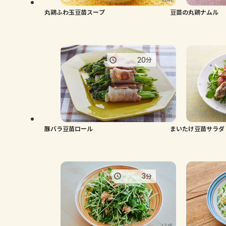
丸鶏ふわ玉豆苗スープ
豆苗の丸鶏ナムル
20
分
豚バラ豆苗ロール
まいたけ豆苗サラダ
3
分