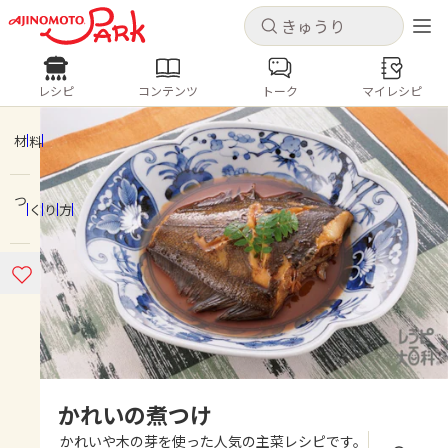
キャンセル
キャンセル
レシピ
コンテンツ
トーク
マイレシピ
レシピ
コンテンツ
ログインするとレシピを保存できます
ログイン
新規登録
材料
人気の食材・レシピ
つくり方
ホーム
きゅうり
なす
トマト
とうもろこし
ピーマン
みょうが
ゴーヤ
コンテンツ
レシピ
トーク
かれいの煮つけ
かれいや木の芽を使った人気の主菜レシピです。