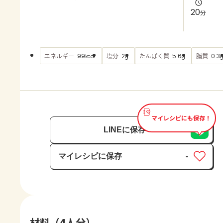
よくあるお問い合わせ
20
分
お買い物
エネルギー
塩分
たんぱく質
脂質
99
2
5.6
0.3
kcal
g
g
AJINOMOTO PARK とは
マイレシピにも保存！
LINEに保存
マイレシピに保存
-
保存済み
材料（4人分）