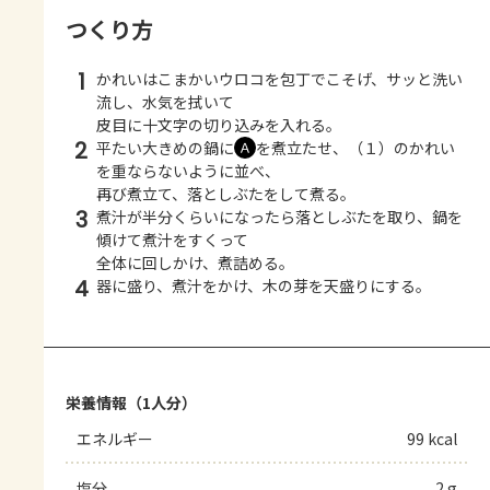
つくり方
1
かれいはこまかいウロコを包丁でこそげ、サッと洗い
流し、水気を拭いて
皮目に十文字の切り込みを入れる。
2
平たい大きめの鍋に
を煮立たせ、（１）のかれい
Ａ
を重ならないように並べ、
再び煮立て、落としぶたをして煮る。
3
煮汁が半分くらいになったら落としぶたを取り、鍋を
傾けて煮汁をすくって
全体に回しかけ、煮詰める。
4
器に盛り、煮汁をかけ、木の芽を天盛りにする。
栄養情報（1人分）
エネルギー
99 kcal
塩分
2 g