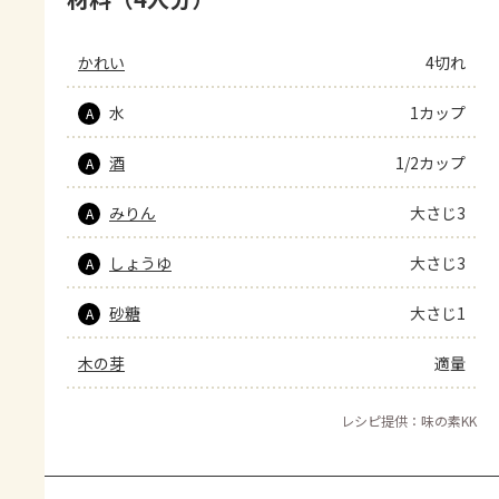
かれい
4切れ
水
1カップ
A
酒
1/2カップ
A
みりん
大さじ3
A
しょうゆ
大さじ3
A
砂糖
大さじ1
A
木の芽
適量
レシピ提供：味の素KK