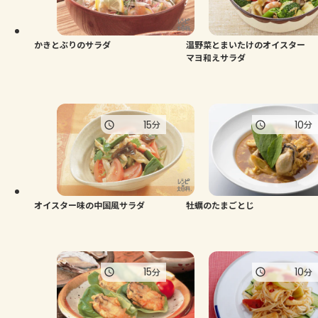
よくあるお問い合わせ
お買い物
かきとぶりのサラダ
温野菜とまいたけのオイスター
マヨ和えサラダ
AJINOMOTO PARK とは
15
10
分
分
オイスター味の中国風サラダ
牡蠣のたまごとじ
15
10
分
分