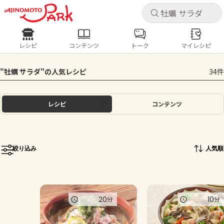
キャ
キャ
レシピ
コンテンツ
トーク
マイレシピ
レシピ
コンテンツ
ログインするとレシピを保存できます
"牡蠣 サラダ"の人気レシピ
34件
ログイン
新規登録
人気の食材・レシピ
レシピ
コンテンツ
ホーム
きゅうり
なす
トマト
とうもろこし
ピーマン
みょうが
ゴーヤ
コンテンツ
絞り込み
人気順
レシピ
トーク
20
10
分
分