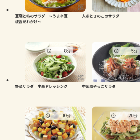
豆腐と柿のサラダ ～うま辛豆
人参ときのこのサラダ
板醤だれがけ～
8
5
分
分
野菜サラダ 中華ドレッシング
中国風やっこサラダ
10
20
分
分