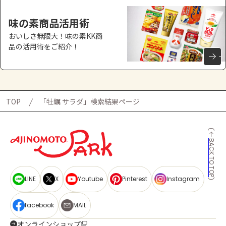
味の素商品活用術
おいしさ無限大！味の素KK商
品の活用術をご紹介！
TOP
「牡蠣 サラダ」検索結果ページ
BACK TO TOP
LINE
X
Youtube
Pinterest
Instagram
facebook
MAIL
オンラインショップ