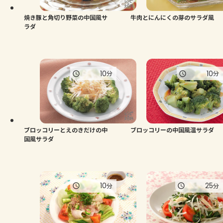
焼き豚と角切り野菜の中国風サ
牛肉とにんにくの芽のサラダ風
ラダ
10
10
分
分
ブロッコリーとえのきだけの中
ブロッコリーの中国風温サラダ
国風サラダ
10
25
分
分