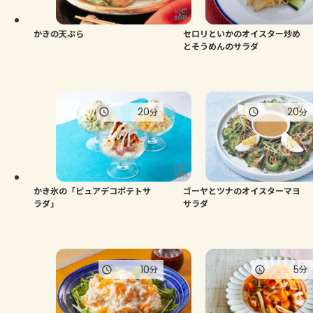
かきの天ぷら
セロリといかのオイスター炒め
とそうめんのサラダ
20
20
分
分
かき氷の「ピュアデコポテトサ
ゴーヤとツナのオイスターマヨ
ラダ」
サラダ
10
5
分
分