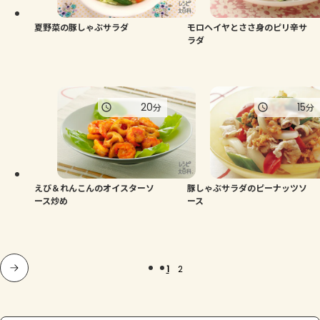
夏野菜の豚しゃぶサラダ
モロヘイヤとささ身のピリ辛サ
ラダ
20
15
分
分
えび＆れんこんのオイスターソ
豚しゃぶサラダのピーナッツソ
ース炒め
ース
1
2