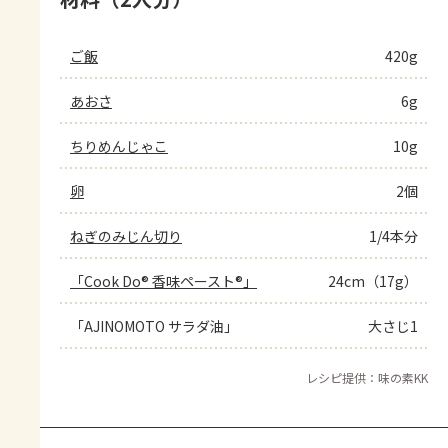
ご飯
420g
あおさ
6g
ちりめんじゃこ
10g
卵
2個
ねぎのみじん切り
1/4本分
「Cook Do® 香味ペースト®」
24cm（17g）
「AJINOMOTO サラダ油」
大さじ1
レシピ提供：味の素KK