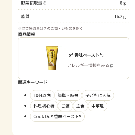
野菜摂取量※
8 g
脂質
16.2 g
※
野菜摂取量はきのこ類・いも類を除く
商品情報
「Cook Do® 香味ペースト®」
商品・アレルギー情報をみる
関連キーワード
10分以内
簡単・時短
子どもに人気
料理初心者
ご飯
主食
中華風
Cook Do® 香味ペースト®