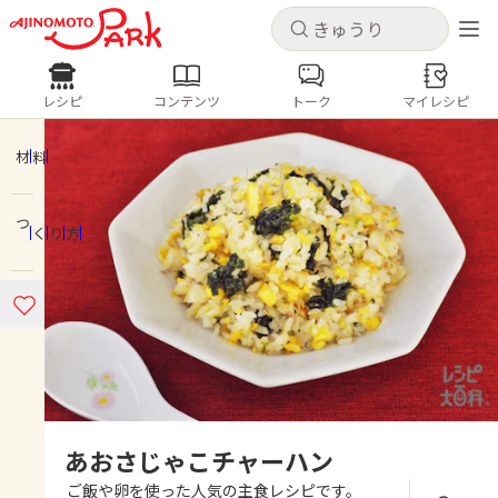
キャンセル
キャンセル
レシピ
コンテンツ
トーク
マイレシピ
レシピ
コンテンツ
ログインするとレシピを保存できます
ログイン
新規登録
材料
人気の食材・レシピ
つくり方
ホーム
きゅうり
なす
トマト
とうもろこし
ピーマン
みょうが
ゴーヤ
コンテンツ
レシピ
トーク
あおさじゃこチャーハン
ご飯や卵を使った人気の主食レシピです。