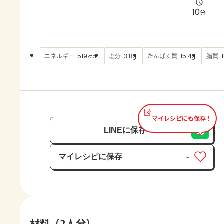
よくあるお問い合わせ
10
分
お買い物
エネルギー
塩分
たんぱく質
脂質
519
3.8
15.4
kcal
g
g
AJINOMOTO PARK とは
マイレシピにも保存！
LINEに保存
マイレシピに保存
-
保存済み
材料（2人分）