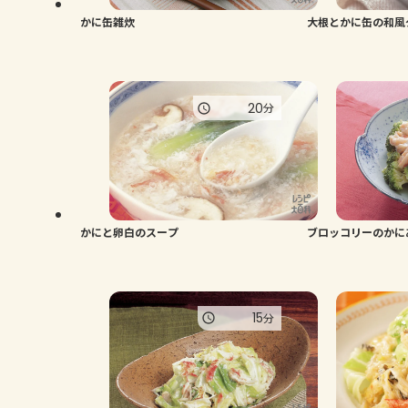
かに缶雑炊
大根とかに缶の和風
20
分
かにと卵白のスープ
ブロッコリーのかに
15
分