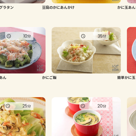
グラタン
豆腐のかにあんかけ
かに玉あん
10
35
分
分
あん
かにご飯
簡単かに玉
25
20
分
分