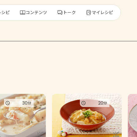
レシピ
コンテンツ
トーク
マイレシピ
レ
人気の食材・
きゅうり
ゴーヤ
30
20
分
分