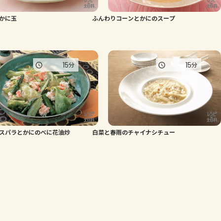
かに玉
ふんわりコーンとかにのスープ
15
15
分
分
スパラとかにのべに花油炒
白菜と春雨のチャイナシチュー