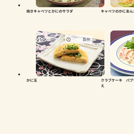
焼きキャベツとかにのサラダ
キャベツのかにあん
15
分
かに玉
クラブケーキ パプ
え