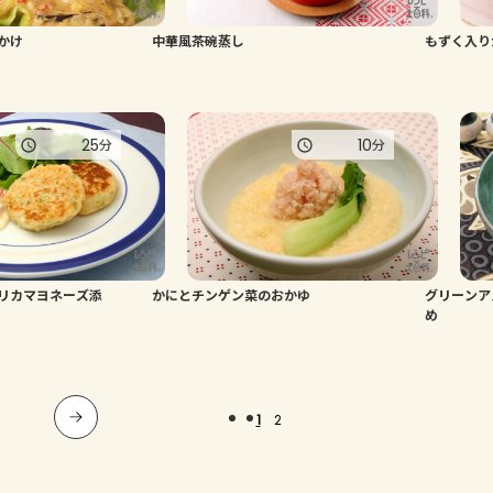
かけ
中華風茶碗蒸し
もずく入り
25
10
分
分
リカマヨネーズ添
かにとチンゲン菜のおかゆ
グリーンア
め
1
2