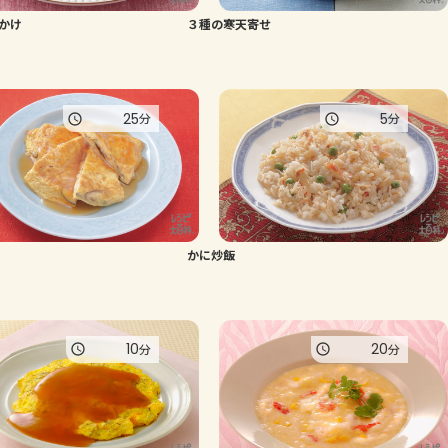
かけ
３種の寒天寄せ
よくあるお問い合わせ
お買い物
25
5
分
分
AJINOMOTO PARK とは
かに炒飯
10
20
分
分