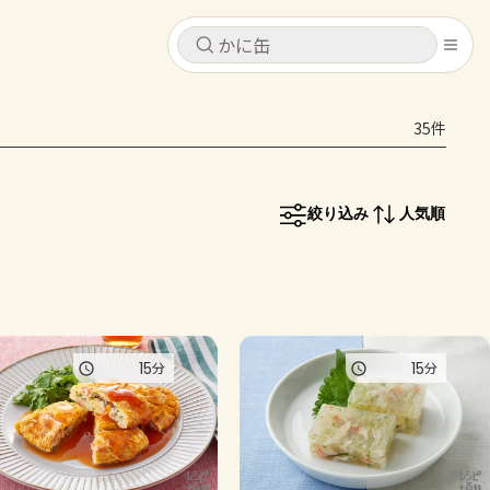
キャンセル
キャンセル
35件
シピ
コンテンツ
ログインするとレシピを保存できます
ログイン
新規登録
絞り込み
人気順
レシピ
ホーム
なす
トマト
とうもろこし
ピーマン
みょうが
コンテンツ
15
15
分
分
レシピ
トーク