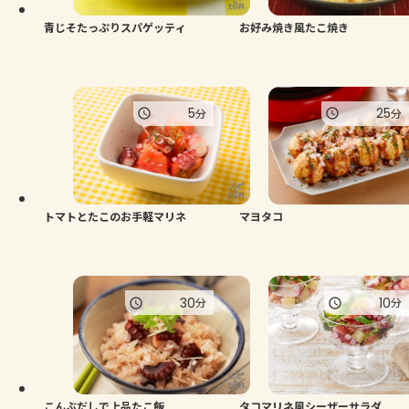
青じそたっぷりスパゲッティ
お好み焼き風たこ焼き
5
25
分
分
トマトとたこのお手軽マリネ
マヨタコ
30
10
分
分
こんぶだしで上品たこ飯
タコマリネ風シーザーサラダ