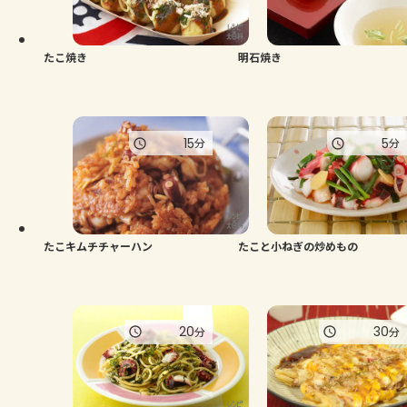
よくあるお問い合わせ
お買い物
たこ焼き
明石焼き
AJINOMOTO PARK とは
15
5
分
分
たこキムチチャーハン
たこと小ねぎの炒めもの
20
30
分
分