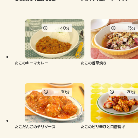
40
15
分
分
たこのキーマカレー
たこの香草焼き
30
20
分
分
たこだんごのチリソース
たこのピリ辛ひと口唐揚げ