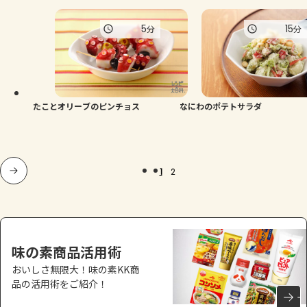
5
15
分
分
たことオリーブのピンチョス
なにわのポテトサラダ
1
2
味の素商品活用術
おいしさ無限大！味の素KK商
品の活用術をご紹介！