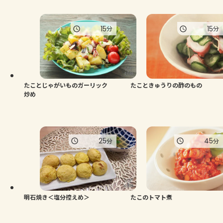
15
15
分
分
たことじゃがいものガーリック
たこときゅうりの酢のもの
炒め
25
45
分
分
明石焼き＜塩分控えめ＞
たこのトマト煮