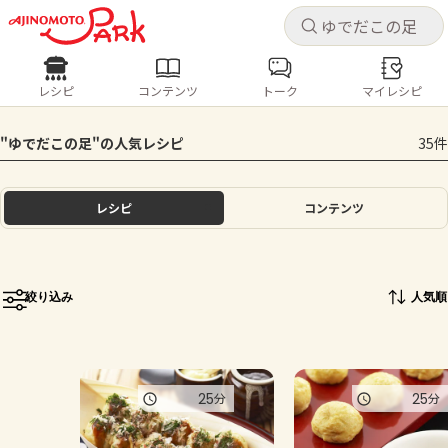
キャ
キャ
レシピ
コンテンツ
トーク
マイレシピ
レシピ
コンテンツ
ログインするとレシピを保存できます
"ゆでだこの足"の人気レシピ
35件
ログイン
新規登録
人気の食材・レシピ
レシピ
コンテンツ
ホーム
きゅうり
なす
トマト
とうもろこし
ピーマン
みょうが
ゴーヤ
コンテンツ
絞り込み
人気順
レシピ
トーク
25
25
分
分