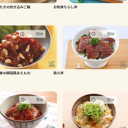
たきの炊き込みご飯
お刺身ちらし丼
よくあるお問い合わせ
お買い物
10
10
分
分
AJINOMOTO PARK とは
身の韓国風あえもの
鉄火丼
15
10
分
分