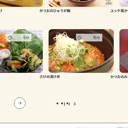
け
かつおのひゅうが飯
ユッケ風か
5
15
分
分
さけの漬け丼
かつおのみ
1
2
3