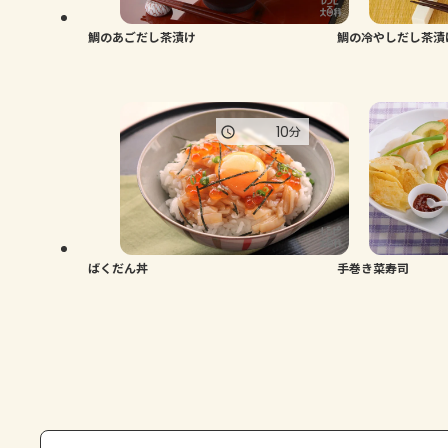
鯛のあごだし茶漬け
鯛の冷やしだし茶漬
10
分
ばくだん丼
手巻き菜寿司