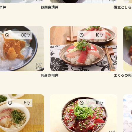
辛丼
お刺身漬丼
帆立としら
80
10
分
分
刺身寿司丼
まぐろの刺
5
10
分
分