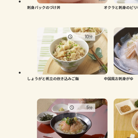
刺身パックのづけ丼
オクラと刺身のピリ
10
分
しょうがと帆立の炊き込みご飯
中国風お刺身がゆ
5
分