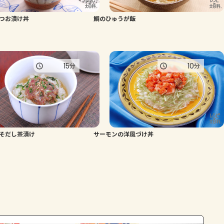
つお漬け丼
鯛のひゅうが飯
15
10
分
分
そだし茶漬け
サーモンの洋風づけ丼