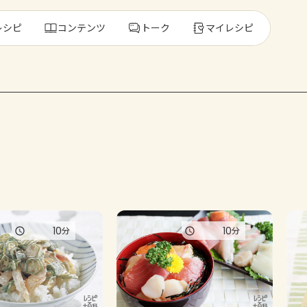
レシピ
コンテンツ
トーク
マイレシピ
レ
人気の食材・
きゅうり
ゴーヤ
10
10
分
分