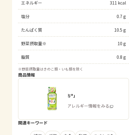
エネルギー
311 kcal
塩分
0.7 g
たんぱく質
10.5 g
野菜摂取量※
10 g
脂質
0.8 g
※
野菜摂取量はきのこ類・いも類を除く
商品情報
「やさしお®」
商品・アレルギー情報をみる
関連キーワード