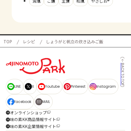
減塩
ご飯
主食
和風
やさしお®
TOP
レシピ
しょうがと帆立の炊き込みご飯
BACK TO TOP
LINE
X
Youtube
Pinterest
Instagram
facebook
MAIL
オンラインショップ
味の素KK商品情報サイト
味の素KK企業情報サイト