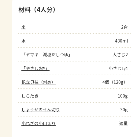
材料（4人分）
米
2合
水
430ml
「ヤマキ　減塩だしつゆ」
大さじ2
「やさしお®」
小さじ1/4
帆立貝柱（刺身）
4個（120g）
しらたき
100g
しょうがのせん切り
30g
小ねぎの小口切り
適量