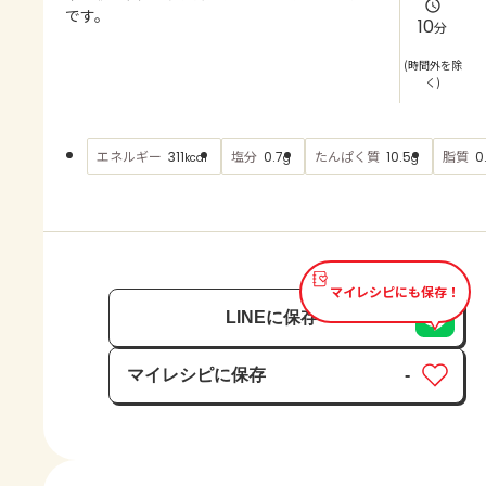
よくあるお問い合わせ
です。
10
分
お買い物
(時間外を除
く)
AJINOMOTO PARK とは
エネルギー
塩分
たんぱく質
脂質
311
0.7
10.5
0
kcal
g
g
マイレシピにも保存！
LINEに保存
マイレシピに保存
-
保存済み