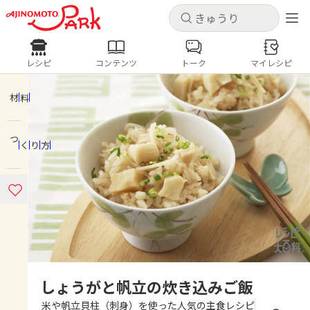
キャンセル
キャンセル
レシピ
コンテンツ
トーク
マイレシピ
レシピ
コンテンツ
ログインするとレシピを保存できます
ログイン
新規登録
材料
人気の食材・レシピ
つくり方
ホーム
きゅうり
なす
トマト
とうもろこし
ピーマン
みょうが
ゴーヤ
コンテンツ
レシピ
トーク
しょうがと帆立の炊き込みご飯
米や帆立貝柱（刺身）を使った人気の主食レシピ