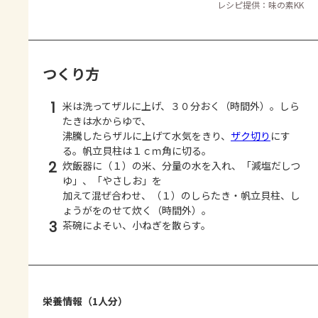
レシピ提供：味の素KK
つくり方
1
米は洗ってザルに上げ、３０分おく（時間外）。しら
たきは水からゆで、
沸騰したらザルに上げて水気をきり、
ザク切り
にす
る。帆立貝柱は１ｃｍ角に切る。
2
炊飯器に（１）の米、分量の水を入れ、「減塩だしつ
ゆ」、「やさしお」を
加えて混ぜ合わせ、（１）のしらたき・帆立貝柱、し
ょうがをのせて炊く（時間外）。
3
茶碗によそい、小ねぎを散らす。
栄養情報（1人分）