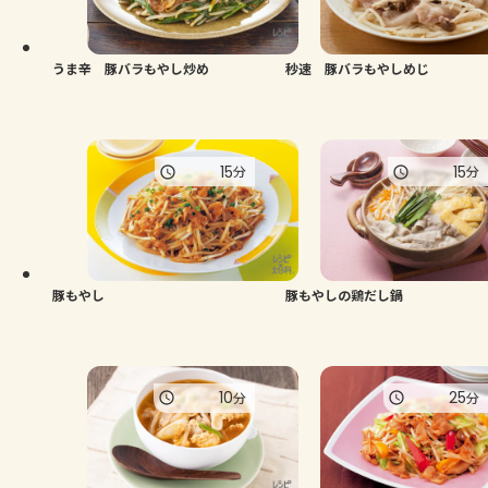
よくあるお問い合わせ
お買い物
うま辛 豚バラもやし炒め
秒速 豚バラもやしめじ
AJINOMOTO PARK とは
15
15
分
分
豚もやし
豚もやしの鶏だし鍋
10
25
分
分