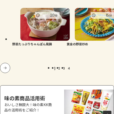
20
15
分
分
野菜たっぷりちゃんぽん風鍋
黄金の野菜炒め
1
2
3
4
味の素商品活用術
おいしさ無限大！味の素KK商
品の活用術をご紹介！