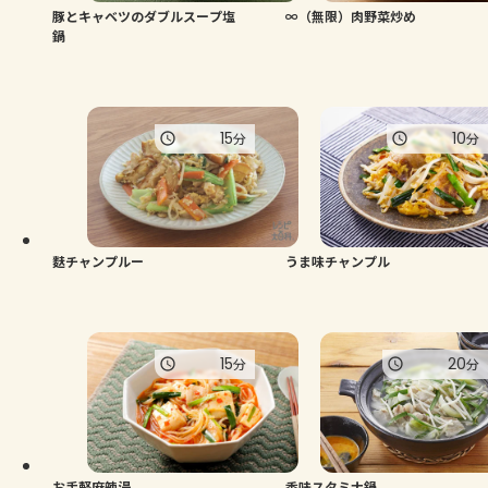
豚とキャベツのダブルスープ塩
∞（無限）肉野菜炒め
鍋
15
10
分
分
麩チャンプルー
うま味チャンプル
15
20
分
分
お手軽麻辣湯
香味スタミナ鍋