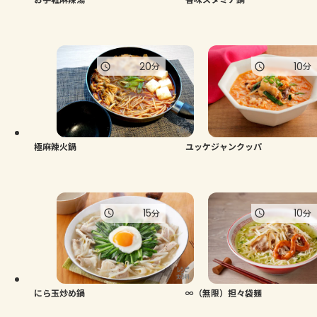
20
10
分
分
極麻辣火鍋
ユッケジャンクッパ
15
10
分
分
にら玉炒め鍋
∞（無限）担々袋麺