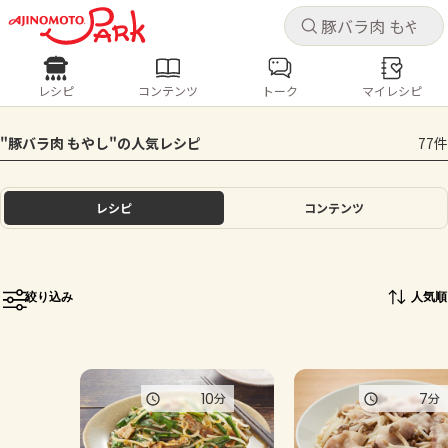
キャ
キャ
レシピ
コンテンツ
トーク
マイレシピ
レシピ
コンテンツ
ログインするとレシピを保存できます
"豚バラ肉 もやし"の人気レシピ
77件
ログイン
新規登録
人気の食材・レシピ
レシピ
コンテンツ
ホーム
きゅうり
なす
トマト
とうもろこし
ピーマン
みょうが
ゴーヤ
コンテンツ
絞り込み
人気順
レシピ
トーク
10
7
分
分