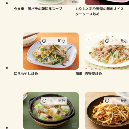
うま辛！豚バラの韓国風スープ
もやしと彩り野菜の豚肉オイス
ターソース炒め
10
5
分
分
にらもやし炒め
簡単!!肉野菜炒め
15
5
分
分