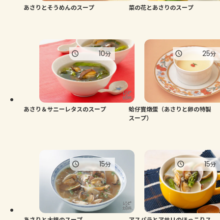
あさりとそうめんのスープ
菜の花とあさりのスープ
10
25
分
分
あさり＆サニーレタスのスープ
蛤仔寳燉蛋（あさりと卵の特製
スープ）
15
15
分
分
あさりと大根のスープ
アスパラとアサリのほっこりス