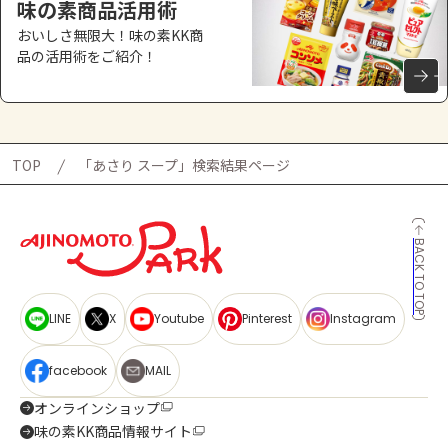
味の素商品活用術
おいしさ無限大！味の素KK商
品の活用術をご紹介！
TOP
「あさり スープ」検索結果ページ
BACK TO TOP
LINE
X
Youtube
Pinterest
Instagram
facebook
MAIL
オンラインショップ
味の素KK商品情報サイト