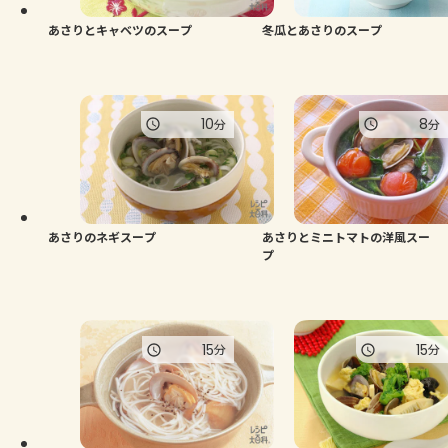
あさりとキャベツのスープ
冬瓜とあさりのスープ
10
8
分
分
あさりのネギスープ
あさりとミニトマトの洋風スー
プ
15
15
分
分