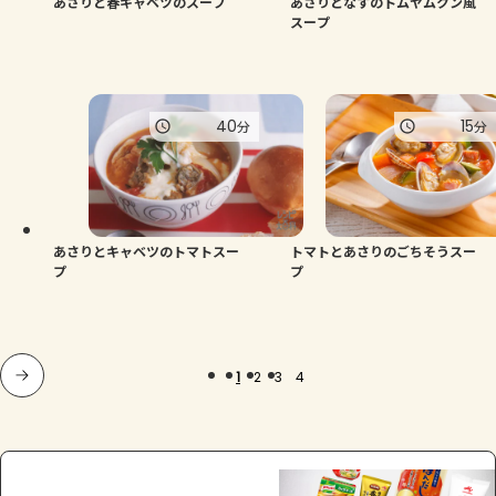
あさりと春キャベツのスープ
あさりとなすのトムヤムクン風
スープ
40
15
分
分
あさりとキャベツのトマトスー
トマトとあさりのごちそうスー
プ
プ
1
2
3
4