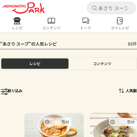
キャ
キャ
レシピ
コンテンツ
トーク
マイレシピ
レシピ
コンテンツ
ログインするとレシピを保存できます
"あさり スープ"の人気レシピ
66件
ログイン
新規登録
人気の食材・レシピ
レシピ
コンテンツ
ホーム
きゅうり
なす
トマト
とうもろこし
ピーマン
みょうが
ゴーヤ
コンテンツ
絞り込み
人気順
レシピ
トーク
15
15
分
分