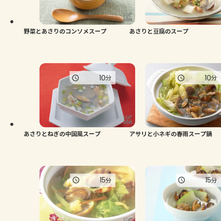
よくあるお問い合わせ
お買い物
野菜とあさりのコンソメスープ
あさりと豆腐のスープ
AJINOMOTO PARK とは
10
10
分
分
あさりとねぎの中国風スープ
アサリと小ネギの春雨スープ鍋
15
15
分
分