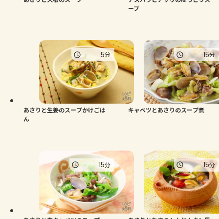
ープ
5
15
分
分
あさりと生姜のスープかけごは
キャベツとあさりのスープ煮
ん
15
15
分
分