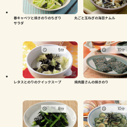
よくあるお問い合わせ
お買い物
春キャベツと焼きのりのちぎり
丸ごと玉ねぎの海苔ナムル
サラダ
AJINOMOTO PARK とは
5
10
分
分
レタスとのりのクイックスープ
焼肉屋さんの焼きのり
8
10
分
分