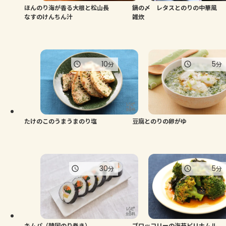
ほんのり海が香る大根と松山長
鍋の〆 レタスとのりの中華風
なすのけんちん汁
雑炊
10
5
分
分
たけのこのうまうまのり塩
豆腐とのりの卵がゆ
30
5
分
分
キムパ（韓国のり巻き）
ブロッコリーの海苔ピリナムル