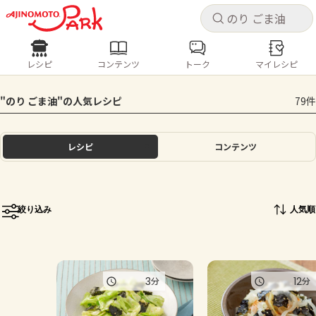
キャ
キャ
レシピ
コンテンツ
トーク
マイレシピ
レシピ
コンテンツ
ログインするとレシピを保存できます
"のり ごま油"の人気レシピ
79件
ログイン
新規登録
人気の食材・レシピ
レシピ
コンテンツ
ホーム
きゅうり
なす
トマト
とうもろこし
ピーマン
みょうが
ゴーヤ
コンテンツ
絞り込み
人気順
レシピ
トーク
3
12
分
分