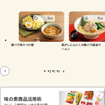
15
15
分
分
豚バラ魚介つけ麺
焦がしにんにくの豚バラ醤油ラ
ーメン
1
2
3
4
味の素商品活用術
おいしさ無限大！味の素KK商