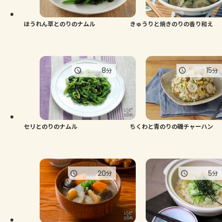
ほうれん草とのりのナムル
きゅうりと焼きのりの香り和え
8
15
分
分
セリとのりのナムル
ちくわと青のりの磯チャーハン
20
5
分
分