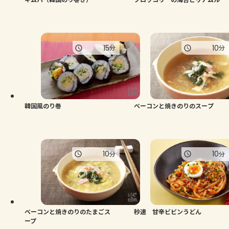
15
10
分
分
韓国風のり巻
ベーコンと焼きのりのスープ
10
10
分
分
ベーコンと焼きのりのたまごス
秒速 甘辛ビビンうどん
ープ