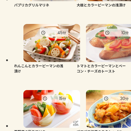
パプリカグリルマリネ
大根とカラーピーマンの浅漬け
45
10
分
分
れんこんとカラーピーマンの浅
トマトとカラーピーマンとベー
漬け
コン・チーズのトースト
15
30
分
分