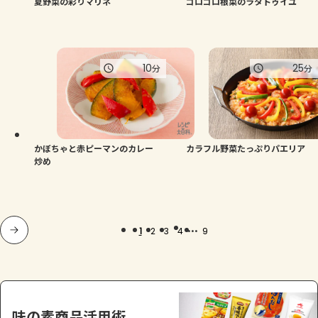
夏野菜の彩りマリネ
ゴロゴロ根菜のラタトゥイユ
10
25
分
分
かぼちゃと赤ピーマンのカレー
カラフル野菜たっぷりパエリア
炒め
...
1
2
3
4
9
味の素商品活用術