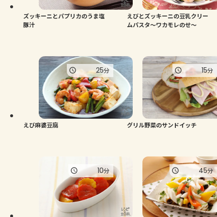
ズッキーニとパプリカのうま塩
えびとズッキーニの豆乳クリー
豚汁
ムパスタ～ワカモレのせ～
25
15
分
分
えび麻婆豆腐
グリル野菜のサンドイッチ
10
45
分
分