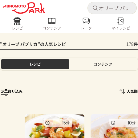
キャ
キャ
レシピ
コンテンツ
トーク
マイレシピ
レシピ
コンテンツ
ログインするとレシピを保存できます
"オリーブ パプリカ"の人気レシピ
178件
ログイン
新規登録
人気の食材・レシピ
レシピ
コンテンツ
ホーム
きゅうり
なす
トマト
とうもろこし
ピーマン
みょうが
ゴーヤ
コンテンツ
絞り込み
人気順
レシピ
トーク
15
10
分
分