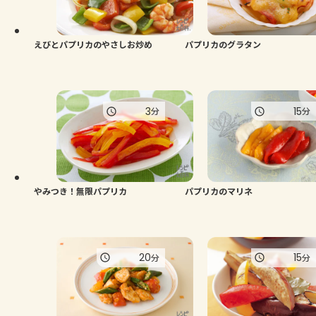
よくあるお問い合わせ
お買い物
えびとパプリカのやさしお炒め
パプリカのグラタン
AJINOMOTO PARK とは
3
15
分
分
やみつき！無限パプリカ
パプリカのマリネ
20
15
分
分