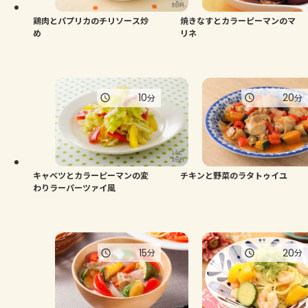
鶏肉とパプリカのチリソース炒
焼きなすとカラーピーマンのマ
め
リネ
10
20
分
分
キャベツとカラーピーマンの変
チキンと野菜のラタトゥイユ
わりラーパーツァイ風
15
20
分
分