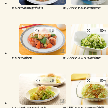
キャベツの洋風甘酢漬け
キャベツとわかめの甘酢かけ
15
10
分
分
キャベツの酢豚
キャベツときゅうりの浅漬け
5
10
分
分
レンジでキャベツのおひたし
せん切りキャベツのサラダ中国