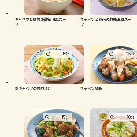
よくあるお問い合わせ
お買い物
キャベツと豚肉の酢辣湯風スー
キャベツと春雨の酢辣湯風スー
プ
プ
AJINOMOTO PARK とは
5
25
分
分
春キャベツの甘酢漬け
キャベツ酢豚
15
10
分
分