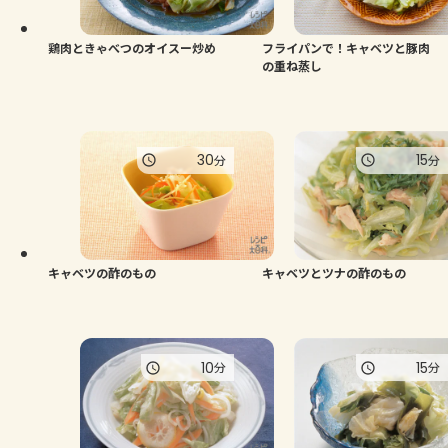
鶏肉ときゃべつのオイスー炒め
フライパンで！キャベツと豚肉
の重ね蒸し
30
15
分
分
キャベツの酢のもの
キャベツとツナの酢のもの
10
15
分
分