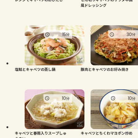
風ドレッシング
15
30
分
分
塩鮭とキャベツの蒸し鍋
豚肉とキャベツのお好み焼き
10
10
分
分
キャベツと春雨入りスープしゅ
キャベツとちくわマヨポン炒め