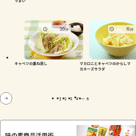
うまい
20
15
分
分
キャベツの重ね蒸し
マカロニとキャベツのからしマ
ヨネーズサラダ
...
1
2
3
4
6
味の素商品活用術