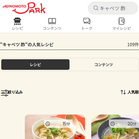
キャ
キャ
レシピ
コンテンツ
トーク
マイレシピ
レシピ
コンテンツ
ログインするとレシピを保存できます
"キャベツ 酢"の人気レシピ
109件
ログイン
新規登録
人気の食材・レシピ
レシピ
コンテンツ
ホーム
きゅうり
なす
トマト
とうもろこし
ピーマン
みょうが
ゴーヤ
コンテンツ
絞り込み
人気順
レシピ
トーク
15
20
分
分