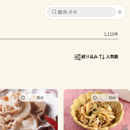
キャンセル
キャンセル
1,110件
シピ
コンテンツ
ログインするとレシピを保存できます
ログイン
新規登録
絞り込み
人気順
レシピ
ホーム
なす
トマト
とうもろこし
ピーマン
みょうが
コンテンツ
15
10
分
分
レシピ
トーク