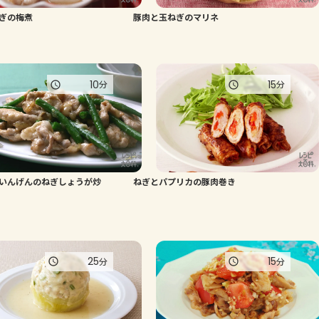
ぎの梅煮
豚肉と玉ねぎのマリネ
よくあるお問い合わせ
お買い物
10
15
分
分
AJINOMOTO PARK とは
いんげんのねぎしょうが炒
ねぎとパプリカの豚肉巻き
25
15
分
分