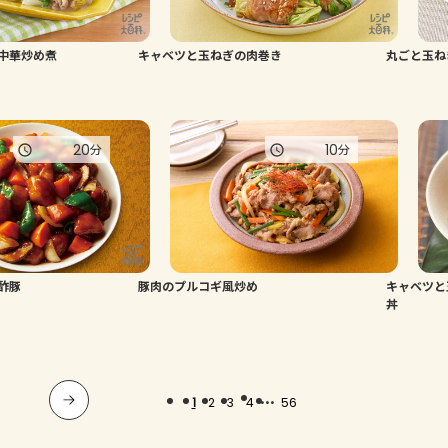
中華炒め煮
キャベツと玉ねぎの肉巻き
丸ごと玉ね
20
10
分
分
酢豚
豚肉のプルコギ風炒め
キャベツと
丼
...
1
2
3
4
56