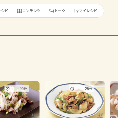
レシピ
コンテンツ
トーク
マイレシピ
レ
人気の食材・
きゅうり
ゴーヤ
10
25
分
分