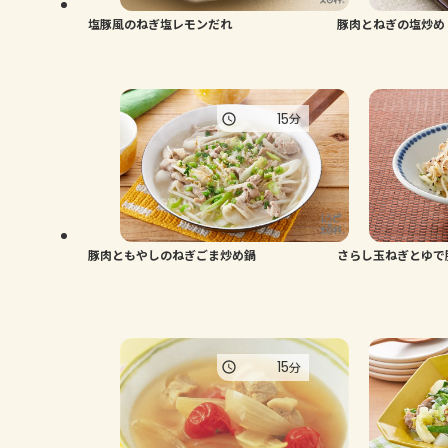
塩豚風のねぎ塩レモンだれ
豚肉とねぎの塩炒め
15
分
豚肉ともやしのねぎごま炒め鍋
さらし玉ねぎとゆで
15
分