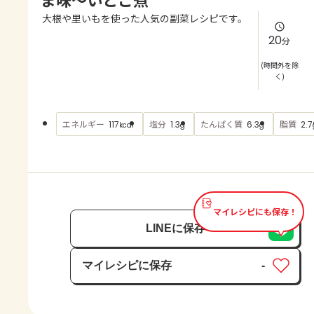
よくあるお問い合わせ
大根や里いもを使った人気の副菜レシピです。
20
分
お買い物
(時間外を除
く)
AJINOMOTO PARK とは
エネルギー
塩分
たんぱく質
脂質
117
1.3
6.3
2.7
kcal
g
g
マイレシピにも保存！
LINEに保存
マイレシピに保存
-
保存済み