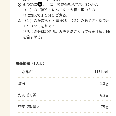
3
別の鍋に
、（２）の昆布を入れて火にかけ、
Ａ
（１）のごぼう・にんじん・大根・里いもの
順に加えて１５分ほど煮る。
4
（１）のかぼちゃ・厚揚げ、（２）のあずき・ゆで汁
１５０ｍｌを加えて
さらに５分ほど煮る。みそを溶き入れて火を止め、味
を含ませる。
栄養情報（1人分）
エネルギー
117 kcal
塩分
1.3 g
たんぱく質
6.3 g
野菜摂取量※
75 g