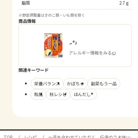
脂質
2.7 g
※
野菜摂取量はきのこ類・いも類を除く
商品情報
「ほんだし®」
商品・アレルギー情報をみる
関連キーワード
栄養バランス
かぼちゃ
副菜もう一品
和風
秋レシピ
ほんだし®
TOP
レシピ
～手を合わせていただく、伝承のうま味～いとこ煮