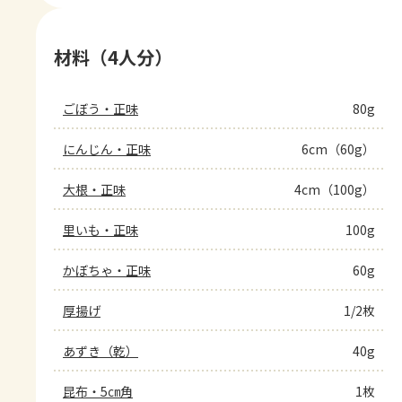
材料（4人分）
ごぼう・正味
80g
にんじん・正味
6cm（60g）
大根・正味
4cm（100g）
里いも・正味
100g
かぼちゃ・正味
60g
厚揚げ
1/2枚
あずき（乾）
40g
昆布・5㎝角
1枚