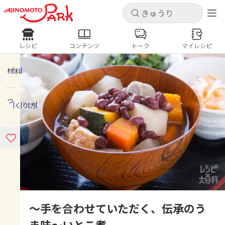
キャンセル
キャンセル
レシピ
コンテンツ
トーク
マイレシピ
レシピ
コンテンツ
ログインするとレシピを保存できます
ログイン
新規登録
材料
人気の食材・レシピ
つくり方
ホーム
きゅうり
なす
トマト
とうもろこし
ピーマン
みょうが
ゴーヤ
コンテンツ
レシピ
トーク
～手を合わせていただく、伝承のう
ま味～いとこ煮