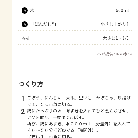
水
600ml
A
「ほんだし®」
小さじ山盛り1
A
みそ
大さじ1・1/2
レシピ提供：味の素KK
つくり方
1
ごぼう、にんじん、大根、里いも、かぼちゃ、厚揚げ
は１．５ｃｍ角に切る。
2
鍋にたっぷりの水、あずきを入れてひと煮立ちさせ、
アクを取り、一度ゆでこぼす。
再び、鍋にあずき、水２００ｍｌ（分量外）を入れて
４０～５０分ほどゆでる（時間外）。
昆布は１ｃｍ角に切る。